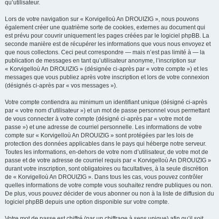
qu’utilisateur.
Lors de votre navigation sur « Korvigelloù An DROUIZIG », nous pouvons
également créer une quatrième sorte de cookies, externes au document qui
est prévu pour couvrir uniquement les pages créées par le logiciel phpBB. La
seconde manière est de récupérer les informations que vous nous envoyez et
que nous collectons. Ceci peut correspondre — mais n’est pas limité à — la
publication de messages en tant qu’utilisateur anonyme, l’inscription sur
« Korvigelloù An DROUIZIG » (désignée ci-après par « votre compte ») et les
messages que vous publiez après votre inscription et lors de votre connexion
(désignés ci-après par « vos messages »).
Votre compte contiendra au minimum un identifiant unique (désigné ci-après
par « votre nom d’utilisateur ») et un mot de passe personnel vous permettant
de vous connecter à votre compte (désigné ci-après par « votre mot de
passe ») et une adresse de courriel personnelle. Les informations de votre
compte sur « Korvigelloù An DROUIZIG » sont protégées par les lois de
protection des données applicables dans le pays qui héberge notre serveur.
Toutes les informations, en-dehors de votre nom d’utilisateur, de votre mot de
passe et de votre adresse de courriel requis par « Korvigelloù An DROUIZIG »
durant votre inscription, sont obligatoires ou facultatives, à la seule discrétion
de « Korvigelloù An DROUIZIG ». Dans tous les cas, vous pouvez contrôler
quelles informations de votre compte vous souhaitez rendre publiques ou non.
De plus, vous pouvez décider de vous abonner ou non à la liste de diffusion du
logiciel phpBB depuis une option disponible sur votre compte.
Votre mot de passe est chiffré (par un chiffrage à sens unique) afin qu’il soit