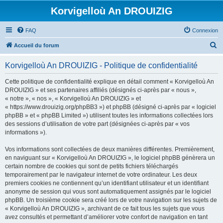
Korvigelloù An DROUIZIG
FAQ
Connexion
R
Accueil du forum
e
Korvigelloù An DROUIZIG - Politique de confidentialité
c
h
Cette politique de confidentialité explique en détail comment « Korvigelloù An
DROUIZIG » et ses partenaires affiliés (désignés ci-après par « nous »,
e
« notre », « nos », « Korvigelloù An DROUIZIG » et
r
« https://www.drouizig.org/phpBB3 ») et phpBB (désigné ci-après par « logiciel
phpBB » et « phpBB Limited ») utilisent toutes les informations collectées lors
c
des sessions d’utilisation de votre part (désignées ci-après par « vos
h
informations »).
e
Vos informations sont collectées de deux manières différentes. Premièrement,
r
en naviguant sur « Korvigelloù An DROUIZIG », le logiciel phpBB génèrera un
certain nombre de cookies qui sont de petits fichiers téléchargés
temporairement par le navigateur internet de votre ordinateur. Les deux
premiers cookies ne contiennent qu’un identifiant utilisateur et un identifiant
anonyme de session qui vous sont automatiquement assignés par le logiciel
phpBB. Un troisième cookie sera créé lors de votre navigation sur les sujets de
« Korvigelloù An DROUIZIG », archivant de ce fait tous les sujets que vous
avez consultés et permettant d’améliorer votre confort de navigation en tant