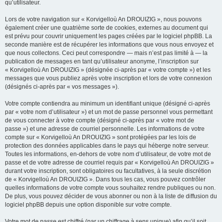
qu’utilisateur.
Lors de votre navigation sur « Korvigelloù An DROUIZIG », nous pouvons
également créer une quatrième sorte de cookies, externes au document qui
est prévu pour couvrir uniquement les pages créées par le logiciel phpBB. La
seconde manière est de récupérer les informations que vous nous envoyez et
que nous collectons. Ceci peut correspondre — mais n’est pas limité à — la
publication de messages en tant qu’utilisateur anonyme, l’inscription sur
« Korvigelloù An DROUIZIG » (désignée ci-après par « votre compte ») et les
messages que vous publiez après votre inscription et lors de votre connexion
(désignés ci-après par « vos messages »).
Votre compte contiendra au minimum un identifiant unique (désigné ci-après
par « votre nom d’utilisateur ») et un mot de passe personnel vous permettant
de vous connecter à votre compte (désigné ci-après par « votre mot de
passe ») et une adresse de courriel personnelle. Les informations de votre
compte sur « Korvigelloù An DROUIZIG » sont protégées par les lois de
protection des données applicables dans le pays qui héberge notre serveur.
Toutes les informations, en-dehors de votre nom d’utilisateur, de votre mot de
passe et de votre adresse de courriel requis par « Korvigelloù An DROUIZIG »
durant votre inscription, sont obligatoires ou facultatives, à la seule discrétion
de « Korvigelloù An DROUIZIG ». Dans tous les cas, vous pouvez contrôler
quelles informations de votre compte vous souhaitez rendre publiques ou non.
De plus, vous pouvez décider de vous abonner ou non à la liste de diffusion du
logiciel phpBB depuis une option disponible sur votre compte.
Votre mot de passe est chiffré (par un chiffrage à sens unique) afin qu’il soit