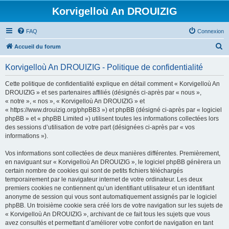
Korvigelloù An DROUIZIG
FAQ
Connexion
R
Accueil du forum
e
Korvigelloù An DROUIZIG - Politique de confidentialité
c
h
Cette politique de confidentialité explique en détail comment « Korvigelloù An
DROUIZIG » et ses partenaires affiliés (désignés ci-après par « nous »,
e
« notre », « nos », « Korvigelloù An DROUIZIG » et
r
« https://www.drouizig.org/phpBB3 ») et phpBB (désigné ci-après par « logiciel
phpBB » et « phpBB Limited ») utilisent toutes les informations collectées lors
c
des sessions d’utilisation de votre part (désignées ci-après par « vos
h
informations »).
e
Vos informations sont collectées de deux manières différentes. Premièrement,
r
en naviguant sur « Korvigelloù An DROUIZIG », le logiciel phpBB génèrera un
certain nombre de cookies qui sont de petits fichiers téléchargés
temporairement par le navigateur internet de votre ordinateur. Les deux
premiers cookies ne contiennent qu’un identifiant utilisateur et un identifiant
anonyme de session qui vous sont automatiquement assignés par le logiciel
phpBB. Un troisième cookie sera créé lors de votre navigation sur les sujets de
« Korvigelloù An DROUIZIG », archivant de ce fait tous les sujets que vous
avez consultés et permettant d’améliorer votre confort de navigation en tant