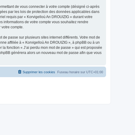
ermettant de vous connecter à votre compte (désigné ci-après
gées par les lois de protection des données applicables dans
rriel requis par « Korvigelloù An DROUIZIG » durant votre
lles informations de votre compte vous souhaitez rendre
r votre compte.
 de passe sur plusieurs sites internet différents. Votre mot de
nne affiliée à « Korvigelloù An DROUIZIG », à phpBB ou à un
er la fonction « J’ai perdu mon mot de passe » qui est proposée
ciel phpBB générera alors un nouveau mot de passe afin que vous
Supprimer les cookies
Fuseau horaire sur
UTC+01:00