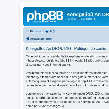
Korvigelloù An D
Foromoù KERZROUIZIG
Raccourcis
FAQ
Accueil du forum
Korvigelloù An DROUIZIG - Politique de confiden
Cette politique de confidentialité explique en détail comment «
« https://www.drouizig.org/phpBB3 ») et phpBB (désigné ci-après 
ci-après par « vos informations »).
Vos informations sont collectées de deux manières différentes.
téléchargés temporairement par le navigateur internet de votre 
automatiquement assignés par le logiciel phpBB. Un troisième co
consultés et permettant d’améliorer votre confort de navigation e
Lors de votre navigation sur « Korvigelloù An DROUIZIG », no
logiciel phpBB. La seconde manière est de récupérer les infor
qu’utilisateur anonyme, l’inscription sur « Korvigelloù An DROU
après par « vos messages »).