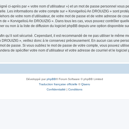
igné ci-après par « votre nom d’utilisateur ») et un mot de passe personnel vous p
nelle. Les informations de votre compte sur « Korvigelloù An DROUIZIG » sont proté
dehors de votre nom d’utilisateur, de votre mot de passe et de votre adresse de cou
rétion de « Korvigelloù An DROUIZIG ». Dans tous les cas, vous pouvez contrôler que
 ou non à la liste de diffusion du logiciel phpBB depuis une option disponible su
afin qu’il soit sécurisé. Cependant, il est recommandé de ne pas utiliser le même mot
An DROUIZIG », veillez donc à le conservez précieusement. En aucun cas une perso
 mot de passe. Si vous oubliez le mot de passe de votre compte, vous pouvez utilis
andera de spécifier votre nom d’utilisateur et votre adresse de courriel et le logi
Développé par
phpBB
® Forum Software © phpBB Limited
Traduction française officielle
©
Qiaeru
Confidentialité
|
Conditions