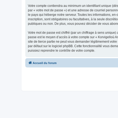
Votre compte contiendra au minimum un identifiant unique (dés
par « votre mot de passe ») et une adresse de courriel person
le pays qui héberge notre serveur. Toutes les informations, en-
inscription, sont obligatoires ou facultatives, à la seule disc
publiques ou non. De plus, vous pouvez décider de vous abonner
Votre mot de passe est chiffré (par un chiffrage à sens unique) 
passe est le moyen d’accès à votre compte sur « Korvigelloù 
site de tierce partie ne peut vous demander légitimement votre
par défaut sur le logiciel phpBB. Cette fonctionnalité vous dem
puissiez reprendre le contrôle de votre compte.
Accueil du forum