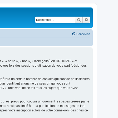
Rechercher
Recherche avancé
Connexion
s », « notre », « nos », « Korvigelloù An DROUIZIG » et
ctées lors des sessions d’utilisation de votre part (désignées
èrera un certain nombre de cookies qui sont de petits fichiers
et un identifiant anonyme de session qui vous sont
G », archivant de ce fait tous les sujets que vous avez
qui est prévu pour couvrir uniquement les pages créées par le
ais n’est pas limité à — la publication de messages en tant
rès votre inscription et lors de votre connexion (désignés ci-