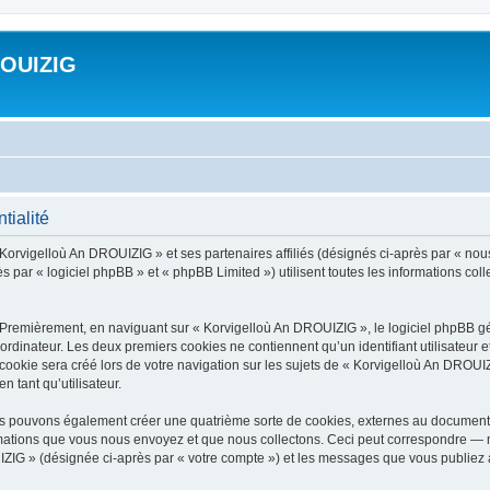
ROUIZIG
tialité
 Korvigelloù An DROUIZIG » et ses partenaires affiliés (désignés ci-après par « nou
par « logiciel phpBB » et « phpBB Limited ») utilisent toutes les informations colle
 Premièrement, en naviguant sur « Korvigelloù An DROUIZIG », le logiciel phpBB gén
ordinateur. Les deux premiers cookies ne contiennent qu’un identifiant utilisateur 
okie sera créé lors de votre navigation sur les sujets de « Korvigelloù An DROUIZI
n tant qu’utilisateur.
us pouvons également créer une quatrième sorte de cookies, externes au document 
mations que vous nous envoyez et que nous collectons. Ceci peut correspondre — m
IZIG » (désignée ci-après par « votre compte ») et les messages que vous publiez ap