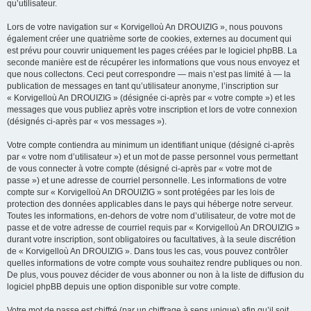
qu’utilisateur.
Lors de votre navigation sur « Korvigelloù An DROUIZIG », nous pouvons
également créer une quatrième sorte de cookies, externes au document qui
est prévu pour couvrir uniquement les pages créées par le logiciel phpBB. La
seconde manière est de récupérer les informations que vous nous envoyez et
que nous collectons. Ceci peut correspondre — mais n’est pas limité à — la
publication de messages en tant qu’utilisateur anonyme, l’inscription sur
« Korvigelloù An DROUIZIG » (désignée ci-après par « votre compte ») et les
messages que vous publiez après votre inscription et lors de votre connexion
(désignés ci-après par « vos messages »).
Votre compte contiendra au minimum un identifiant unique (désigné ci-après
par « votre nom d’utilisateur ») et un mot de passe personnel vous permettant
de vous connecter à votre compte (désigné ci-après par « votre mot de
passe ») et une adresse de courriel personnelle. Les informations de votre
compte sur « Korvigelloù An DROUIZIG » sont protégées par les lois de
protection des données applicables dans le pays qui héberge notre serveur.
Toutes les informations, en-dehors de votre nom d’utilisateur, de votre mot de
passe et de votre adresse de courriel requis par « Korvigelloù An DROUIZIG »
durant votre inscription, sont obligatoires ou facultatives, à la seule discrétion
de « Korvigelloù An DROUIZIG ». Dans tous les cas, vous pouvez contrôler
quelles informations de votre compte vous souhaitez rendre publiques ou non.
De plus, vous pouvez décider de vous abonner ou non à la liste de diffusion du
logiciel phpBB depuis une option disponible sur votre compte.
Votre mot de passe est chiffré (par un chiffrage à sens unique) afin qu’il soit