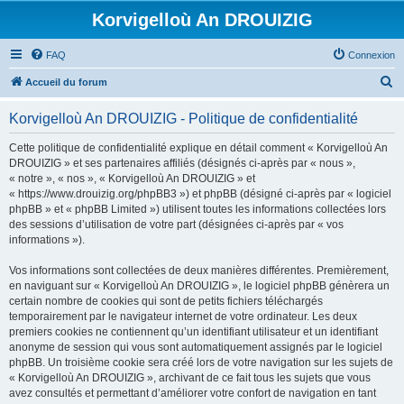
Korvigelloù An DROUIZIG
FAQ
Connexion
R
Accueil du forum
e
Korvigelloù An DROUIZIG - Politique de confidentialité
c
h
Cette politique de confidentialité explique en détail comment « Korvigelloù An
DROUIZIG » et ses partenaires affiliés (désignés ci-après par « nous »,
e
« notre », « nos », « Korvigelloù An DROUIZIG » et
r
« https://www.drouizig.org/phpBB3 ») et phpBB (désigné ci-après par « logiciel
phpBB » et « phpBB Limited ») utilisent toutes les informations collectées lors
c
des sessions d’utilisation de votre part (désignées ci-après par « vos
h
informations »).
e
Vos informations sont collectées de deux manières différentes. Premièrement,
r
en naviguant sur « Korvigelloù An DROUIZIG », le logiciel phpBB génèrera un
certain nombre de cookies qui sont de petits fichiers téléchargés
temporairement par le navigateur internet de votre ordinateur. Les deux
premiers cookies ne contiennent qu’un identifiant utilisateur et un identifiant
anonyme de session qui vous sont automatiquement assignés par le logiciel
phpBB. Un troisième cookie sera créé lors de votre navigation sur les sujets de
« Korvigelloù An DROUIZIG », archivant de ce fait tous les sujets que vous
avez consultés et permettant d’améliorer votre confort de navigation en tant