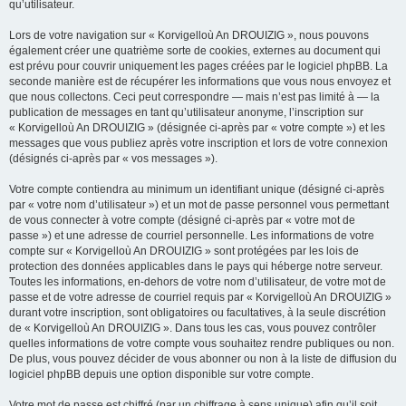
qu’utilisateur.
Lors de votre navigation sur « Korvigelloù An DROUIZIG », nous pouvons
également créer une quatrième sorte de cookies, externes au document qui
est prévu pour couvrir uniquement les pages créées par le logiciel phpBB. La
seconde manière est de récupérer les informations que vous nous envoyez et
que nous collectons. Ceci peut correspondre — mais n’est pas limité à — la
publication de messages en tant qu’utilisateur anonyme, l’inscription sur
« Korvigelloù An DROUIZIG » (désignée ci-après par « votre compte ») et les
messages que vous publiez après votre inscription et lors de votre connexion
(désignés ci-après par « vos messages »).
Votre compte contiendra au minimum un identifiant unique (désigné ci-après
par « votre nom d’utilisateur ») et un mot de passe personnel vous permettant
de vous connecter à votre compte (désigné ci-après par « votre mot de
passe ») et une adresse de courriel personnelle. Les informations de votre
compte sur « Korvigelloù An DROUIZIG » sont protégées par les lois de
protection des données applicables dans le pays qui héberge notre serveur.
Toutes les informations, en-dehors de votre nom d’utilisateur, de votre mot de
passe et de votre adresse de courriel requis par « Korvigelloù An DROUIZIG »
durant votre inscription, sont obligatoires ou facultatives, à la seule discrétion
de « Korvigelloù An DROUIZIG ». Dans tous les cas, vous pouvez contrôler
quelles informations de votre compte vous souhaitez rendre publiques ou non.
De plus, vous pouvez décider de vous abonner ou non à la liste de diffusion du
logiciel phpBB depuis une option disponible sur votre compte.
Votre mot de passe est chiffré (par un chiffrage à sens unique) afin qu’il soit