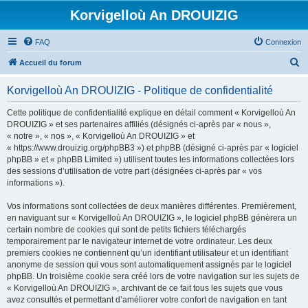
Korvigelloù An DROUIZIG
FAQ
Connexion
R
Accueil du forum
e
Korvigelloù An DROUIZIG - Politique de confidentialité
c
h
Cette politique de confidentialité explique en détail comment « Korvigelloù An
DROUIZIG » et ses partenaires affiliés (désignés ci-après par « nous »,
e
« notre », « nos », « Korvigelloù An DROUIZIG » et
r
« https://www.drouizig.org/phpBB3 ») et phpBB (désigné ci-après par « logiciel
phpBB » et « phpBB Limited ») utilisent toutes les informations collectées lors
c
des sessions d’utilisation de votre part (désignées ci-après par « vos
h
informations »).
e
Vos informations sont collectées de deux manières différentes. Premièrement,
r
en naviguant sur « Korvigelloù An DROUIZIG », le logiciel phpBB génèrera un
certain nombre de cookies qui sont de petits fichiers téléchargés
temporairement par le navigateur internet de votre ordinateur. Les deux
premiers cookies ne contiennent qu’un identifiant utilisateur et un identifiant
anonyme de session qui vous sont automatiquement assignés par le logiciel
phpBB. Un troisième cookie sera créé lors de votre navigation sur les sujets de
« Korvigelloù An DROUIZIG », archivant de ce fait tous les sujets que vous
avez consultés et permettant d’améliorer votre confort de navigation en tant