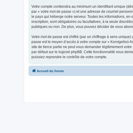
Votre compte contiendra au minimum un identifiant unique (dés
par « votre mot de passe ») et une adresse de courriel person
le pays qui héberge notre serveur. Toutes les informations, en-
inscription, sont obligatoires ou facultatives, à la seule disc
publiques ou non. De plus, vous pouvez décider de vous abonner
Votre mot de passe est chiffré (par un chiffrage à sens unique) 
passe est le moyen d’accès à votre compte sur « Korvigelloù 
site de tierce partie ne peut vous demander légitimement votre
par défaut sur le logiciel phpBB. Cette fonctionnalité vous dem
puissiez reprendre le contrôle de votre compte.
Accueil du forum