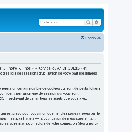
Rechercher
Recherche avancé
Connexion
s », « notre », « nos », « Korvigelloù An DROUIZIG » et
ctées lors des sessions d’utilisation de votre part (désignées
èrera un certain nombre de cookies qui sont de petits fichiers
et un identifiant anonyme de session qui vous sont
G », archivant de ce fait tous les sujets que vous avez
qui est prévu pour couvrir uniquement les pages créées par le
ais n’est pas limité à — la publication de messages en tant
rès votre inscription et lors de votre connexion (désignés ci-