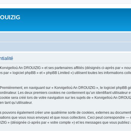
ROUIZIG
tialité
 Korvigelloù An DROUIZIG » et ses partenaires affiliés (désignés ci-après par « nou
par « logiciel phpBB » et « phpBB Limited ») utilisent toutes les informations colle
 Premièrement, en naviguant sur « Korvigelloù An DROUIZIG », le logiciel phpBB gén
ordinateur. Les deux premiers cookies ne contiennent qu’un identifiant utilisateur 
okie sera créé lors de votre navigation sur les sujets de « Korvigelloù An DROUIZI
n tant qu’utilisateur.
us pouvons également créer une quatrième sorte de cookies, externes au document 
mations que vous nous envoyez et que nous collectons. Ceci peut correspondre — m
IZIG » (désignée ci-après par « votre compte ») et les messages que vous publiez ap