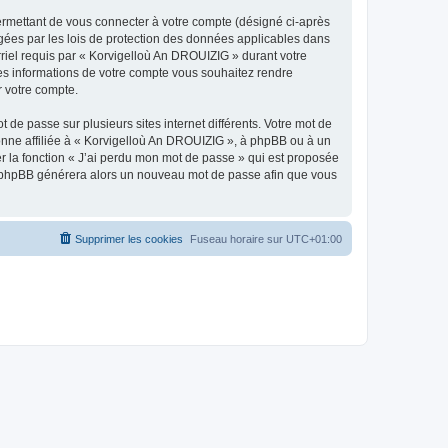
ermettant de vous connecter à votre compte (désigné ci-après
gées par les lois de protection des données applicables dans
rriel requis par « Korvigelloù An DROUIZIG » durant votre
lles informations de votre compte vous souhaitez rendre
r votre compte.
 de passe sur plusieurs sites internet différents. Votre mot de
nne affiliée à « Korvigelloù An DROUIZIG », à phpBB ou à un
er la fonction « J’ai perdu mon mot de passe » qui est proposée
ciel phpBB générera alors un nouveau mot de passe afin que vous
Supprimer les cookies
Fuseau horaire sur
UTC+01:00