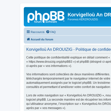
Korvigelloù An D
Foromoù KERZROUIZIG
Raccourcis
FAQ
Accueil du forum
Korvigelloù An DROUIZIG - Politique de confiden
Cette politique de confidentialité explique en détail comment «
« https://www.drouizig.org/phpBB3 ») et phpBB (désigné ci-après 
ci-après par « vos informations »).
Vos informations sont collectées de deux manières différentes.
téléchargés temporairement par le navigateur internet de votre 
automatiquement assignés par le logiciel phpBB. Un troisième co
consultés et permettant d’améliorer votre confort de navigation e
Lors de votre navigation sur « Korvigelloù An DROUIZIG », no
logiciel phpBB. La seconde manière est de récupérer les infor
qu’utilisateur anonyme, l’inscription sur « Korvigelloù An DROU
après par « vos messages »).