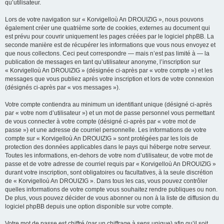
qu’utilisateur.
Lors de votre navigation sur « Korvigelloù An DROUIZIG », nous pouvons
également créer une quatrième sorte de cookies, externes au document qui
est prévu pour couvrir uniquement les pages créées par le logiciel phpBB. La
seconde manière est de récupérer les informations que vous nous envoyez et
que nous collectons. Ceci peut correspondre — mais n’est pas limité à — la
publication de messages en tant qu’utilisateur anonyme, l’inscription sur
« Korvigelloù An DROUIZIG » (désignée ci-après par « votre compte ») et les
messages que vous publiez après votre inscription et lors de votre connexion
(désignés ci-après par « vos messages »).
Votre compte contiendra au minimum un identifiant unique (désigné ci-après
par « votre nom d’utilisateur ») et un mot de passe personnel vous permettant
de vous connecter à votre compte (désigné ci-après par « votre mot de
passe ») et une adresse de courriel personnelle. Les informations de votre
compte sur « Korvigelloù An DROUIZIG » sont protégées par les lois de
protection des données applicables dans le pays qui héberge notre serveur.
Toutes les informations, en-dehors de votre nom d’utilisateur, de votre mot de
passe et de votre adresse de courriel requis par « Korvigelloù An DROUIZIG »
durant votre inscription, sont obligatoires ou facultatives, à la seule discrétion
de « Korvigelloù An DROUIZIG ». Dans tous les cas, vous pouvez contrôler
quelles informations de votre compte vous souhaitez rendre publiques ou non.
De plus, vous pouvez décider de vous abonner ou non à la liste de diffusion du
logiciel phpBB depuis une option disponible sur votre compte.
Votre mot de passe est chiffré (par un chiffrage à sens unique) afin qu’il soit