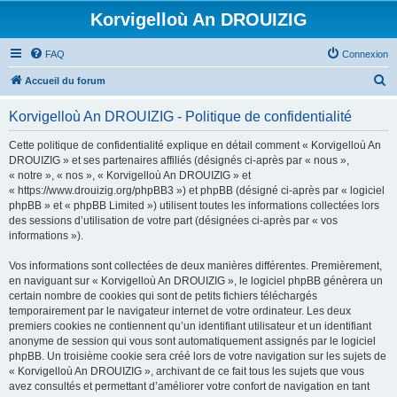
Korvigelloù An DROUIZIG
FAQ
Connexion
R
Accueil du forum
e
Korvigelloù An DROUIZIG - Politique de confidentialité
c
h
Cette politique de confidentialité explique en détail comment « Korvigelloù An
DROUIZIG » et ses partenaires affiliés (désignés ci-après par « nous »,
e
« notre », « nos », « Korvigelloù An DROUIZIG » et
r
« https://www.drouizig.org/phpBB3 ») et phpBB (désigné ci-après par « logiciel
phpBB » et « phpBB Limited ») utilisent toutes les informations collectées lors
c
des sessions d’utilisation de votre part (désignées ci-après par « vos
h
informations »).
e
Vos informations sont collectées de deux manières différentes. Premièrement,
r
en naviguant sur « Korvigelloù An DROUIZIG », le logiciel phpBB génèrera un
certain nombre de cookies qui sont de petits fichiers téléchargés
temporairement par le navigateur internet de votre ordinateur. Les deux
premiers cookies ne contiennent qu’un identifiant utilisateur et un identifiant
anonyme de session qui vous sont automatiquement assignés par le logiciel
phpBB. Un troisième cookie sera créé lors de votre navigation sur les sujets de
« Korvigelloù An DROUIZIG », archivant de ce fait tous les sujets que vous
avez consultés et permettant d’améliorer votre confort de navigation en tant