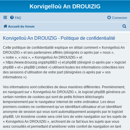
Korvigelloù An DROUIZIG
FAQ
Connexion
R
Accueil du forum
e
Korvigelloù An DROUIZIG - Politique de confidentialité
c
h
Cette politique de confidentialité explique en détail comment « Korvigelloù An
DROUIZIG » et ses partenaires affiliés (désignés ci-après par « nous »,
e
« notre », « nos », « Korvigelloù An DROUIZIG » et
r
« https://www.drouizig.org/phpBB3 ») et phpBB (désigné ci-après par « logiciel
phpBB » et « phpBB Limited ») utilisent toutes les informations collectées lors
c
des sessions d’utilisation de votre part (désignées ci-après par « vos
h
informations »).
e
Vos informations sont collectées de deux manières différentes. Premièrement,
r
en naviguant sur « Korvigelloù An DROUIZIG », le logiciel phpBB génèrera un
certain nombre de cookies qui sont de petits fichiers téléchargés
temporairement par le navigateur internet de votre ordinateur. Les deux
premiers cookies ne contiennent qu’un identifiant utilisateur et un identifiant
anonyme de session qui vous sont automatiquement assignés par le logiciel
phpBB. Un troisième cookie sera créé lors de votre navigation sur les sujets de
« Korvigelloù An DROUIZIG », archivant de ce fait tous les sujets que vous
avez consultés et permettant d’améliorer votre confort de navigation en tant