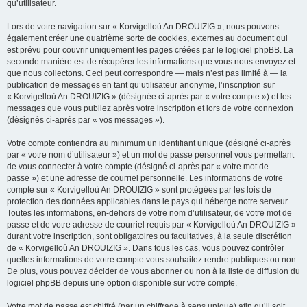
qu’utilisateur.
Lors de votre navigation sur « Korvigelloù An DROUIZIG », nous pouvons
également créer une quatrième sorte de cookies, externes au document qui
est prévu pour couvrir uniquement les pages créées par le logiciel phpBB. La
seconde manière est de récupérer les informations que vous nous envoyez et
que nous collectons. Ceci peut correspondre — mais n’est pas limité à — la
publication de messages en tant qu’utilisateur anonyme, l’inscription sur
« Korvigelloù An DROUIZIG » (désignée ci-après par « votre compte ») et les
messages que vous publiez après votre inscription et lors de votre connexion
(désignés ci-après par « vos messages »).
Votre compte contiendra au minimum un identifiant unique (désigné ci-après
par « votre nom d’utilisateur ») et un mot de passe personnel vous permettant
de vous connecter à votre compte (désigné ci-après par « votre mot de
passe ») et une adresse de courriel personnelle. Les informations de votre
compte sur « Korvigelloù An DROUIZIG » sont protégées par les lois de
protection des données applicables dans le pays qui héberge notre serveur.
Toutes les informations, en-dehors de votre nom d’utilisateur, de votre mot de
passe et de votre adresse de courriel requis par « Korvigelloù An DROUIZIG »
durant votre inscription, sont obligatoires ou facultatives, à la seule discrétion
de « Korvigelloù An DROUIZIG ». Dans tous les cas, vous pouvez contrôler
quelles informations de votre compte vous souhaitez rendre publiques ou non.
De plus, vous pouvez décider de vous abonner ou non à la liste de diffusion du
logiciel phpBB depuis une option disponible sur votre compte.
Votre mot de passe est chiffré (par un chiffrage à sens unique) afin qu’il soit