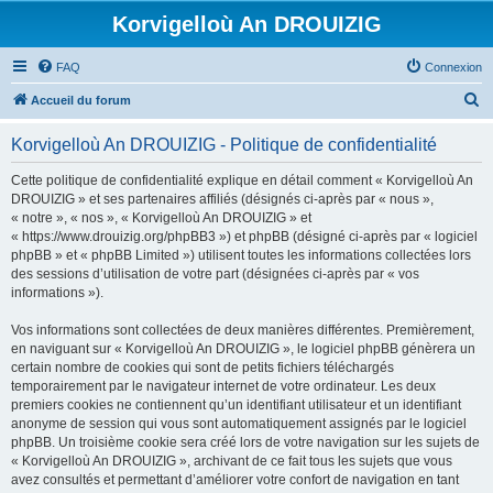
Korvigelloù An DROUIZIG
FAQ
Connexion
R
Accueil du forum
e
Korvigelloù An DROUIZIG - Politique de confidentialité
c
h
Cette politique de confidentialité explique en détail comment « Korvigelloù An
DROUIZIG » et ses partenaires affiliés (désignés ci-après par « nous »,
e
« notre », « nos », « Korvigelloù An DROUIZIG » et
r
« https://www.drouizig.org/phpBB3 ») et phpBB (désigné ci-après par « logiciel
phpBB » et « phpBB Limited ») utilisent toutes les informations collectées lors
c
des sessions d’utilisation de votre part (désignées ci-après par « vos
h
informations »).
e
Vos informations sont collectées de deux manières différentes. Premièrement,
r
en naviguant sur « Korvigelloù An DROUIZIG », le logiciel phpBB génèrera un
certain nombre de cookies qui sont de petits fichiers téléchargés
temporairement par le navigateur internet de votre ordinateur. Les deux
premiers cookies ne contiennent qu’un identifiant utilisateur et un identifiant
anonyme de session qui vous sont automatiquement assignés par le logiciel
phpBB. Un troisième cookie sera créé lors de votre navigation sur les sujets de
« Korvigelloù An DROUIZIG », archivant de ce fait tous les sujets que vous
avez consultés et permettant d’améliorer votre confort de navigation en tant