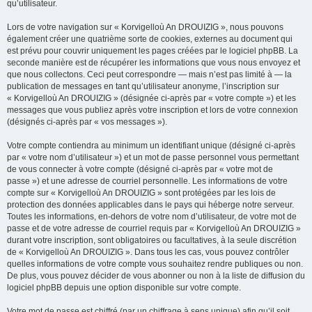
qu’utilisateur.
Lors de votre navigation sur « Korvigelloù An DROUIZIG », nous pouvons
également créer une quatrième sorte de cookies, externes au document qui
est prévu pour couvrir uniquement les pages créées par le logiciel phpBB. La
seconde manière est de récupérer les informations que vous nous envoyez et
que nous collectons. Ceci peut correspondre — mais n’est pas limité à — la
publication de messages en tant qu’utilisateur anonyme, l’inscription sur
« Korvigelloù An DROUIZIG » (désignée ci-après par « votre compte ») et les
messages que vous publiez après votre inscription et lors de votre connexion
(désignés ci-après par « vos messages »).
Votre compte contiendra au minimum un identifiant unique (désigné ci-après
par « votre nom d’utilisateur ») et un mot de passe personnel vous permettant
de vous connecter à votre compte (désigné ci-après par « votre mot de
passe ») et une adresse de courriel personnelle. Les informations de votre
compte sur « Korvigelloù An DROUIZIG » sont protégées par les lois de
protection des données applicables dans le pays qui héberge notre serveur.
Toutes les informations, en-dehors de votre nom d’utilisateur, de votre mot de
passe et de votre adresse de courriel requis par « Korvigelloù An DROUIZIG »
durant votre inscription, sont obligatoires ou facultatives, à la seule discrétion
de « Korvigelloù An DROUIZIG ». Dans tous les cas, vous pouvez contrôler
quelles informations de votre compte vous souhaitez rendre publiques ou non.
De plus, vous pouvez décider de vous abonner ou non à la liste de diffusion du
logiciel phpBB depuis une option disponible sur votre compte.
Votre mot de passe est chiffré (par un chiffrage à sens unique) afin qu’il soit