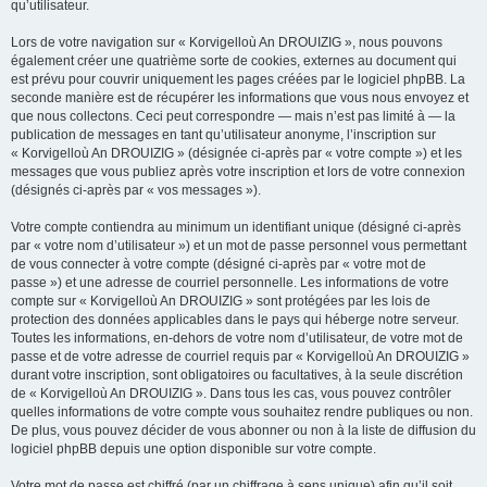
qu’utilisateur.
Lors de votre navigation sur « Korvigelloù An DROUIZIG », nous pouvons
également créer une quatrième sorte de cookies, externes au document qui
est prévu pour couvrir uniquement les pages créées par le logiciel phpBB. La
seconde manière est de récupérer les informations que vous nous envoyez et
que nous collectons. Ceci peut correspondre — mais n’est pas limité à — la
publication de messages en tant qu’utilisateur anonyme, l’inscription sur
« Korvigelloù An DROUIZIG » (désignée ci-après par « votre compte ») et les
messages que vous publiez après votre inscription et lors de votre connexion
(désignés ci-après par « vos messages »).
Votre compte contiendra au minimum un identifiant unique (désigné ci-après
par « votre nom d’utilisateur ») et un mot de passe personnel vous permettant
de vous connecter à votre compte (désigné ci-après par « votre mot de
passe ») et une adresse de courriel personnelle. Les informations de votre
compte sur « Korvigelloù An DROUIZIG » sont protégées par les lois de
protection des données applicables dans le pays qui héberge notre serveur.
Toutes les informations, en-dehors de votre nom d’utilisateur, de votre mot de
passe et de votre adresse de courriel requis par « Korvigelloù An DROUIZIG »
durant votre inscription, sont obligatoires ou facultatives, à la seule discrétion
de « Korvigelloù An DROUIZIG ». Dans tous les cas, vous pouvez contrôler
quelles informations de votre compte vous souhaitez rendre publiques ou non.
De plus, vous pouvez décider de vous abonner ou non à la liste de diffusion du
logiciel phpBB depuis une option disponible sur votre compte.
Votre mot de passe est chiffré (par un chiffrage à sens unique) afin qu’il soit