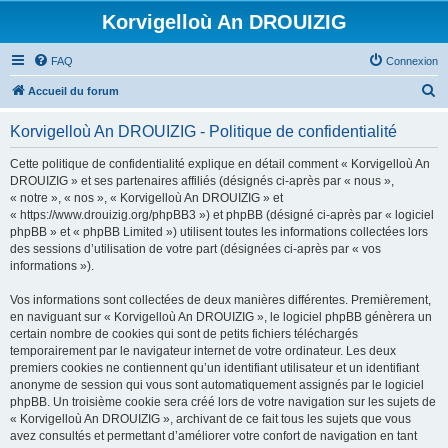
Korvigelloù An DROUIZIG
FAQ
Connexion
R
Accueil du forum
e
Korvigelloù An DROUIZIG - Politique de confidentialité
c
h
Cette politique de confidentialité explique en détail comment « Korvigelloù An
DROUIZIG » et ses partenaires affiliés (désignés ci-après par « nous »,
e
« notre », « nos », « Korvigelloù An DROUIZIG » et
r
« https://www.drouizig.org/phpBB3 ») et phpBB (désigné ci-après par « logiciel
phpBB » et « phpBB Limited ») utilisent toutes les informations collectées lors
c
des sessions d’utilisation de votre part (désignées ci-après par « vos
h
informations »).
e
Vos informations sont collectées de deux manières différentes. Premièrement,
r
en naviguant sur « Korvigelloù An DROUIZIG », le logiciel phpBB génèrera un
certain nombre de cookies qui sont de petits fichiers téléchargés
temporairement par le navigateur internet de votre ordinateur. Les deux
premiers cookies ne contiennent qu’un identifiant utilisateur et un identifiant
anonyme de session qui vous sont automatiquement assignés par le logiciel
phpBB. Un troisième cookie sera créé lors de votre navigation sur les sujets de
« Korvigelloù An DROUIZIG », archivant de ce fait tous les sujets que vous
avez consultés et permettant d’améliorer votre confort de navigation en tant