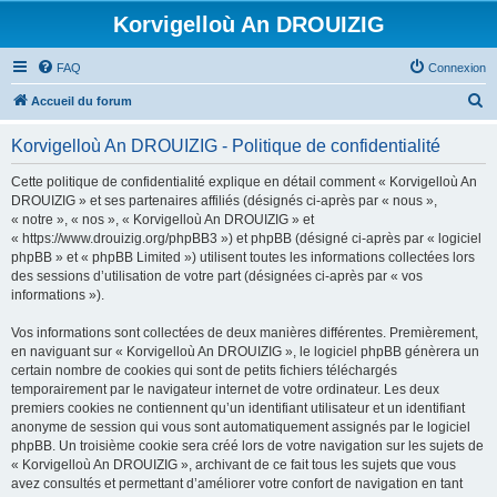
Korvigelloù An DROUIZIG
FAQ
Connexion
R
Accueil du forum
e
Korvigelloù An DROUIZIG - Politique de confidentialité
c
h
Cette politique de confidentialité explique en détail comment « Korvigelloù An
DROUIZIG » et ses partenaires affiliés (désignés ci-après par « nous »,
e
« notre », « nos », « Korvigelloù An DROUIZIG » et
r
« https://www.drouizig.org/phpBB3 ») et phpBB (désigné ci-après par « logiciel
phpBB » et « phpBB Limited ») utilisent toutes les informations collectées lors
c
des sessions d’utilisation de votre part (désignées ci-après par « vos
h
informations »).
e
Vos informations sont collectées de deux manières différentes. Premièrement,
r
en naviguant sur « Korvigelloù An DROUIZIG », le logiciel phpBB génèrera un
certain nombre de cookies qui sont de petits fichiers téléchargés
temporairement par le navigateur internet de votre ordinateur. Les deux
premiers cookies ne contiennent qu’un identifiant utilisateur et un identifiant
anonyme de session qui vous sont automatiquement assignés par le logiciel
phpBB. Un troisième cookie sera créé lors de votre navigation sur les sujets de
« Korvigelloù An DROUIZIG », archivant de ce fait tous les sujets que vous
avez consultés et permettant d’améliorer votre confort de navigation en tant