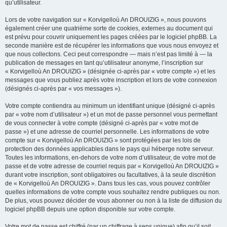
qu’utilisateur.
Lors de votre navigation sur « Korvigelloù An DROUIZIG », nous pouvons
également créer une quatrième sorte de cookies, externes au document qui
est prévu pour couvrir uniquement les pages créées par le logiciel phpBB. La
seconde manière est de récupérer les informations que vous nous envoyez et
que nous collectons. Ceci peut correspondre — mais n’est pas limité à — la
publication de messages en tant qu’utilisateur anonyme, l’inscription sur
« Korvigelloù An DROUIZIG » (désignée ci-après par « votre compte ») et les
messages que vous publiez après votre inscription et lors de votre connexion
(désignés ci-après par « vos messages »).
Votre compte contiendra au minimum un identifiant unique (désigné ci-après
par « votre nom d’utilisateur ») et un mot de passe personnel vous permettant
de vous connecter à votre compte (désigné ci-après par « votre mot de
passe ») et une adresse de courriel personnelle. Les informations de votre
compte sur « Korvigelloù An DROUIZIG » sont protégées par les lois de
protection des données applicables dans le pays qui héberge notre serveur.
Toutes les informations, en-dehors de votre nom d’utilisateur, de votre mot de
passe et de votre adresse de courriel requis par « Korvigelloù An DROUIZIG »
durant votre inscription, sont obligatoires ou facultatives, à la seule discrétion
de « Korvigelloù An DROUIZIG ». Dans tous les cas, vous pouvez contrôler
quelles informations de votre compte vous souhaitez rendre publiques ou non.
De plus, vous pouvez décider de vous abonner ou non à la liste de diffusion du
logiciel phpBB depuis une option disponible sur votre compte.
Votre mot de passe est chiffré (par un chiffrage à sens unique) afin qu’il soit