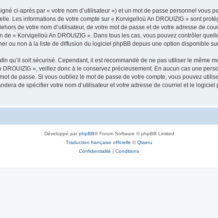
igné ci-après par « votre nom d’utilisateur ») et un mot de passe personnel vous p
nelle. Les informations de votre compte sur « Korvigelloù An DROUIZIG » sont proté
dehors de votre nom d’utilisateur, de votre mot de passe et de votre adresse de cou
rétion de « Korvigelloù An DROUIZIG ». Dans tous les cas, vous pouvez contrôler que
 ou non à la liste de diffusion du logiciel phpBB depuis une option disponible su
afin qu’il soit sécurisé. Cependant, il est recommandé de ne pas utiliser le même mot
An DROUIZIG », veillez donc à le conservez précieusement. En aucun cas une perso
 mot de passe. Si vous oubliez le mot de passe de votre compte, vous pouvez utilis
andera de spécifier votre nom d’utilisateur et votre adresse de courriel et le logi
Développé par
phpBB
® Forum Software © phpBB Limited
Traduction française officielle
©
Qiaeru
Confidentialité
|
Conditions