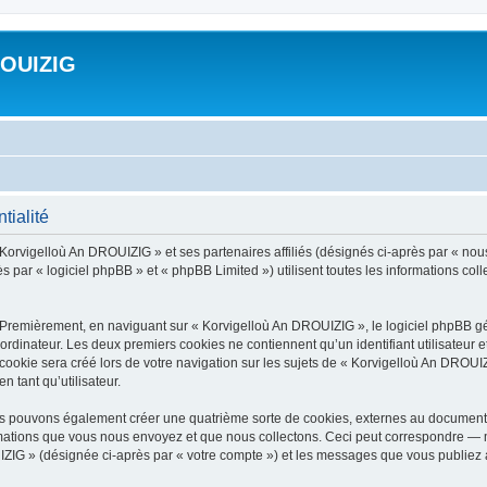
ROUIZIG
tialité
 Korvigelloù An DROUIZIG » et ses partenaires affiliés (désignés ci-après par « nou
par « logiciel phpBB » et « phpBB Limited ») utilisent toutes les informations colle
 Premièrement, en naviguant sur « Korvigelloù An DROUIZIG », le logiciel phpBB gén
ordinateur. Les deux premiers cookies ne contiennent qu’un identifiant utilisateur 
okie sera créé lors de votre navigation sur les sujets de « Korvigelloù An DROUIZI
n tant qu’utilisateur.
us pouvons également créer une quatrième sorte de cookies, externes au document 
mations que vous nous envoyez et que nous collectons. Ceci peut correspondre — m
IZIG » (désignée ci-après par « votre compte ») et les messages que vous publiez ap