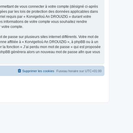
ermettant de vous connecter à votre compte (désigné ci-après
gées par les lois de protection des données applicables dans
rriel requis par « Korvigelloù An DROUIZIG » durant votre
lles informations de votre compte vous souhaitez rendre
r votre compte.
 de passe sur plusieurs sites internet différents. Votre mot de
nne affiliée à « Korvigelloù An DROUIZIG », à phpBB ou à un
er la fonction « J’ai perdu mon mot de passe » qui est proposée
ciel phpBB générera alors un nouveau mot de passe afin que vous
Supprimer les cookies
Fuseau horaire sur
UTC+01:00