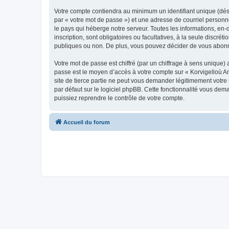
Votre compte contiendra au minimum un identifiant unique (dés
par « votre mot de passe ») et une adresse de courriel person
le pays qui héberge notre serveur. Toutes les informations, en-
inscription, sont obligatoires ou facultatives, à la seule disc
publiques ou non. De plus, vous pouvez décider de vous abonner
Votre mot de passe est chiffré (par un chiffrage à sens unique) 
passe est le moyen d’accès à votre compte sur « Korvigelloù 
site de tierce partie ne peut vous demander légitimement votre
par défaut sur le logiciel phpBB. Cette fonctionnalité vous dem
puissiez reprendre le contrôle de votre compte.
Accueil du forum