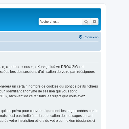
Rechercher
Recherche avancé
Connexion
s », « notre », « nos », « Korvigelloù An DROUIZIG » et
ctées lors des sessions d’utilisation de votre part (désignées
èrera un certain nombre de cookies qui sont de petits fichiers
et un identifiant anonyme de session qui vous sont
G », archivant de ce fait tous les sujets que vous avez
qui est prévu pour couvrir uniquement les pages créées par le
ais n’est pas limité à — la publication de messages en tant
rès votre inscription et lors de votre connexion (désignés ci-