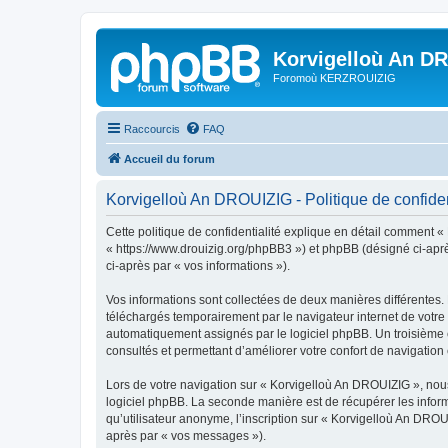
Korvigelloù An D
Foromoù KERZROUIZIG
Raccourcis
FAQ
Accueil du forum
Korvigelloù An DROUIZIG - Politique de confiden
Cette politique de confidentialité explique en détail comment «
« https://www.drouizig.org/phpBB3 ») et phpBB (désigné ci-après 
ci-après par « vos informations »).
Vos informations sont collectées de deux manières différentes.
téléchargés temporairement par le navigateur internet de votre 
automatiquement assignés par le logiciel phpBB. Un troisième co
consultés et permettant d’améliorer votre confort de navigation e
Lors de votre navigation sur « Korvigelloù An DROUIZIG », no
logiciel phpBB. La seconde manière est de récupérer les infor
qu’utilisateur anonyme, l’inscription sur « Korvigelloù An DROU
après par « vos messages »).