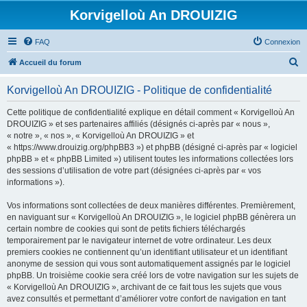
Korvigelloù An DROUIZIG
FAQ
Connexion
R
Accueil du forum
e
Korvigelloù An DROUIZIG - Politique de confidentialité
c
h
Cette politique de confidentialité explique en détail comment « Korvigelloù An
DROUIZIG » et ses partenaires affiliés (désignés ci-après par « nous »,
e
« notre », « nos », « Korvigelloù An DROUIZIG » et
r
« https://www.drouizig.org/phpBB3 ») et phpBB (désigné ci-après par « logiciel
phpBB » et « phpBB Limited ») utilisent toutes les informations collectées lors
c
des sessions d’utilisation de votre part (désignées ci-après par « vos
h
informations »).
e
Vos informations sont collectées de deux manières différentes. Premièrement,
r
en naviguant sur « Korvigelloù An DROUIZIG », le logiciel phpBB génèrera un
certain nombre de cookies qui sont de petits fichiers téléchargés
temporairement par le navigateur internet de votre ordinateur. Les deux
premiers cookies ne contiennent qu’un identifiant utilisateur et un identifiant
anonyme de session qui vous sont automatiquement assignés par le logiciel
phpBB. Un troisième cookie sera créé lors de votre navigation sur les sujets de
« Korvigelloù An DROUIZIG », archivant de ce fait tous les sujets que vous
avez consultés et permettant d’améliorer votre confort de navigation en tant