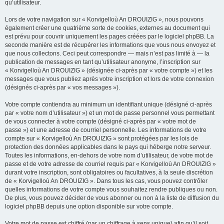
qu’utilisateur.
Lors de votre navigation sur « Korvigelloù An DROUIZIG », nous pouvons
également créer une quatrième sorte de cookies, externes au document qui
est prévu pour couvrir uniquement les pages créées par le logiciel phpBB. La
seconde manière est de récupérer les informations que vous nous envoyez et
que nous collectons. Ceci peut correspondre — mais n’est pas limité à — la
publication de messages en tant qu’utilisateur anonyme, l’inscription sur
« Korvigelloù An DROUIZIG » (désignée ci-après par « votre compte ») et les
messages que vous publiez après votre inscription et lors de votre connexion
(désignés ci-après par « vos messages »).
Votre compte contiendra au minimum un identifiant unique (désigné ci-après
par « votre nom d’utilisateur ») et un mot de passe personnel vous permettant
de vous connecter à votre compte (désigné ci-après par « votre mot de
passe ») et une adresse de courriel personnelle. Les informations de votre
compte sur « Korvigelloù An DROUIZIG » sont protégées par les lois de
protection des données applicables dans le pays qui héberge notre serveur.
Toutes les informations, en-dehors de votre nom d’utilisateur, de votre mot de
passe et de votre adresse de courriel requis par « Korvigelloù An DROUIZIG »
durant votre inscription, sont obligatoires ou facultatives, à la seule discrétion
de « Korvigelloù An DROUIZIG ». Dans tous les cas, vous pouvez contrôler
quelles informations de votre compte vous souhaitez rendre publiques ou non.
De plus, vous pouvez décider de vous abonner ou non à la liste de diffusion du
logiciel phpBB depuis une option disponible sur votre compte.
Votre mot de passe est chiffré (par un chiffrage à sens unique) afin qu’il soit