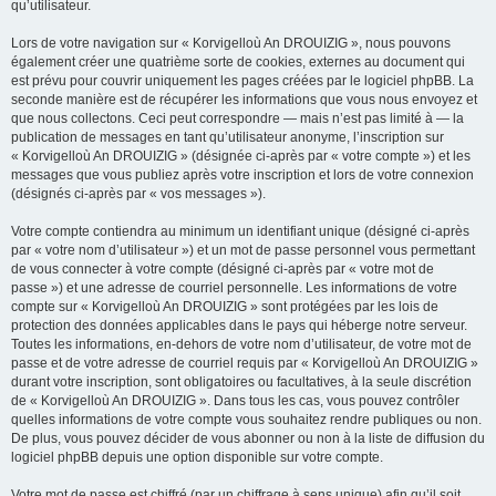
qu’utilisateur.
Lors de votre navigation sur « Korvigelloù An DROUIZIG », nous pouvons
également créer une quatrième sorte de cookies, externes au document qui
est prévu pour couvrir uniquement les pages créées par le logiciel phpBB. La
seconde manière est de récupérer les informations que vous nous envoyez et
que nous collectons. Ceci peut correspondre — mais n’est pas limité à — la
publication de messages en tant qu’utilisateur anonyme, l’inscription sur
« Korvigelloù An DROUIZIG » (désignée ci-après par « votre compte ») et les
messages que vous publiez après votre inscription et lors de votre connexion
(désignés ci-après par « vos messages »).
Votre compte contiendra au minimum un identifiant unique (désigné ci-après
par « votre nom d’utilisateur ») et un mot de passe personnel vous permettant
de vous connecter à votre compte (désigné ci-après par « votre mot de
passe ») et une adresse de courriel personnelle. Les informations de votre
compte sur « Korvigelloù An DROUIZIG » sont protégées par les lois de
protection des données applicables dans le pays qui héberge notre serveur.
Toutes les informations, en-dehors de votre nom d’utilisateur, de votre mot de
passe et de votre adresse de courriel requis par « Korvigelloù An DROUIZIG »
durant votre inscription, sont obligatoires ou facultatives, à la seule discrétion
de « Korvigelloù An DROUIZIG ». Dans tous les cas, vous pouvez contrôler
quelles informations de votre compte vous souhaitez rendre publiques ou non.
De plus, vous pouvez décider de vous abonner ou non à la liste de diffusion du
logiciel phpBB depuis une option disponible sur votre compte.
Votre mot de passe est chiffré (par un chiffrage à sens unique) afin qu’il soit