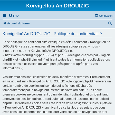
Korvigelloù An DROUIZIG
FAQ
Connexion
R
Accueil du forum
e
Korvigelloù An DROUIZIG - Politique de confidentialité
c
h
Cette politique de confidentialité explique en détail comment « Korvigelloù An
DROUIZIG » et ses partenaires affiliés (désignés ci-après par « nous »,
e
« notre », « nos », « Korvigelloù An DROUIZIG » et
r
« https://www.drouizig.org/phpBB3 ») et phpBB (désigné ci-après par « logiciel
phpBB » et « phpBB Limited ») utilisent toutes les informations collectées lors
c
des sessions d’utilisation de votre part (désignées ci-après par « vos
h
informations »).
e
Vos informations sont collectées de deux manières différentes. Premièrement,
r
en naviguant sur « Korvigelloù An DROUIZIG », le logiciel phpBB génèrera un
certain nombre de cookies qui sont de petits fichiers téléchargés
temporairement par le navigateur internet de votre ordinateur. Les deux
premiers cookies ne contiennent qu’un identifiant utilisateur et un identifiant
anonyme de session qui vous sont automatiquement assignés par le logiciel
phpBB. Un troisième cookie sera créé lors de votre navigation sur les sujets de
« Korvigelloù An DROUIZIG », archivant de ce fait tous les sujets que vous
avez consultés et permettant d’améliorer votre confort de navigation en tant