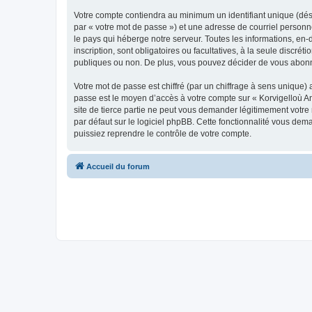
Votre compte contiendra au minimum un identifiant unique (dés
par « votre mot de passe ») et une adresse de courriel person
le pays qui héberge notre serveur. Toutes les informations, en-
inscription, sont obligatoires ou facultatives, à la seule disc
publiques ou non. De plus, vous pouvez décider de vous abonner
Votre mot de passe est chiffré (par un chiffrage à sens unique) 
passe est le moyen d’accès à votre compte sur « Korvigelloù 
site de tierce partie ne peut vous demander légitimement votre
par défaut sur le logiciel phpBB. Cette fonctionnalité vous dem
puissiez reprendre le contrôle de votre compte.
Accueil du forum