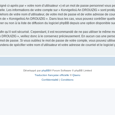
igné ci-après par « votre nom d’utilisateur ») et un mot de passe personnel vous p
nelle. Les informations de votre compte sur « Korvigelloù An DROUIZIG » sont proté
dehors de votre nom d’utilisateur, de votre mot de passe et de votre adresse de cou
rétion de « Korvigelloù An DROUIZIG ». Dans tous les cas, vous pouvez contrôler que
 ou non à la liste de diffusion du logiciel phpBB depuis une option disponible su
afin qu’il soit sécurisé. Cependant, il est recommandé de ne pas utiliser le même mot
An DROUIZIG », veillez donc à le conservez précieusement. En aucun cas une perso
 mot de passe. Si vous oubliez le mot de passe de votre compte, vous pouvez utilis
andera de spécifier votre nom d’utilisateur et votre adresse de courriel et le logi
Développé par
phpBB
® Forum Software © phpBB Limited
Traduction française officielle
©
Qiaeru
Confidentialité
|
Conditions