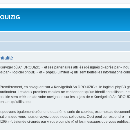
ROUIZIG
tialité
 Korvigelloù An DROUIZIG » et ses partenaires affiliés (désignés ci-après par « nou
par « logiciel phpBB » et « phpBB Limited ») utilisent toutes les informations colle
 Premièrement, en naviguant sur « Korvigelloù An DROUIZIG », le logiciel phpBB gén
ordinateur. Les deux premiers cookies ne contiennent qu’un identifiant utilisateur 
okie sera créé lors de votre navigation sur les sujets de « Korvigelloù An DROUIZI
n tant qu’utilisateur.
us pouvons également créer une quatrième sorte de cookies, externes au document 
mations que vous nous envoyez et que nous collectons. Ceci peut correspondre — m
IZIG » (désignée ci-après par « votre compte ») et les messages que vous publiez ap