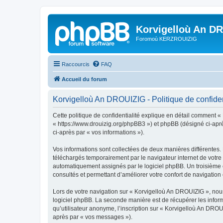
Korvigelloù An D
Foromoù KERZROUIZIG
Raccourcis
FAQ
Accueil du forum
Korvigelloù An DROUIZIG - Politique de confiden
Cette politique de confidentialité explique en détail comment «
« https://www.drouizig.org/phpBB3 ») et phpBB (désigné ci-après 
ci-après par « vos informations »).
Vos informations sont collectées de deux manières différentes.
téléchargés temporairement par le navigateur internet de votre 
automatiquement assignés par le logiciel phpBB. Un troisième co
consultés et permettant d’améliorer votre confort de navigation e
Lors de votre navigation sur « Korvigelloù An DROUIZIG », no
logiciel phpBB. La seconde manière est de récupérer les infor
qu’utilisateur anonyme, l’inscription sur « Korvigelloù An DROU
après par « vos messages »).