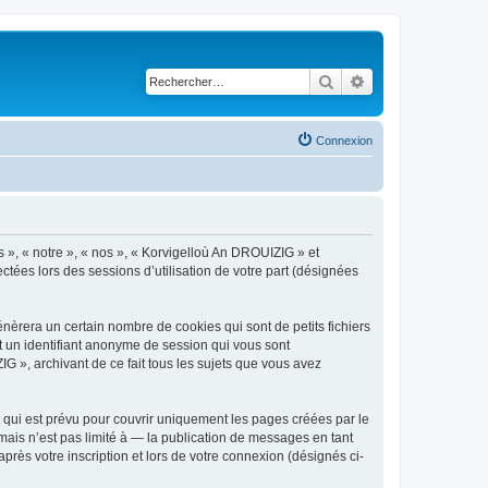
Rechercher
Recherche avancé
Connexion
s », « notre », « nos », « Korvigelloù An DROUIZIG » et
ctées lors des sessions d’utilisation de votre part (désignées
èrera un certain nombre de cookies qui sont de petits fichiers
et un identifiant anonyme de session qui vous sont
G », archivant de ce fait tous les sujets que vous avez
qui est prévu pour couvrir uniquement les pages créées par le
ais n’est pas limité à — la publication de messages en tant
rès votre inscription et lors de votre connexion (désignés ci-