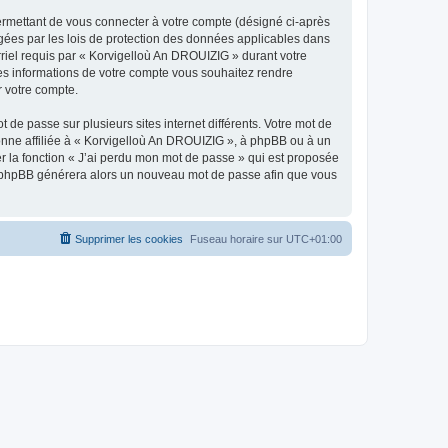
ermettant de vous connecter à votre compte (désigné ci-après
gées par les lois de protection des données applicables dans
rriel requis par « Korvigelloù An DROUIZIG » durant votre
lles informations de votre compte vous souhaitez rendre
r votre compte.
 de passe sur plusieurs sites internet différents. Votre mot de
nne affiliée à « Korvigelloù An DROUIZIG », à phpBB ou à un
er la fonction « J’ai perdu mon mot de passe » qui est proposée
ciel phpBB générera alors un nouveau mot de passe afin que vous
Supprimer les cookies
Fuseau horaire sur
UTC+01:00