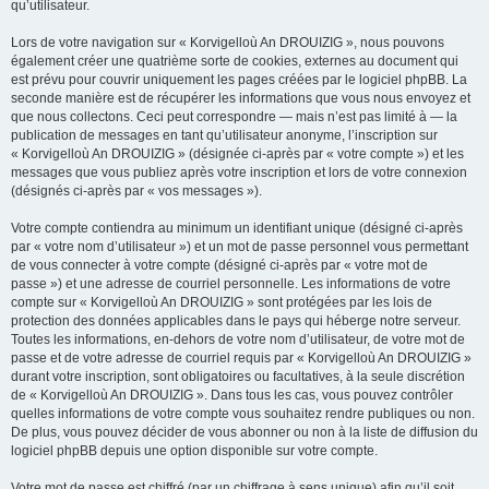
qu’utilisateur.
Lors de votre navigation sur « Korvigelloù An DROUIZIG », nous pouvons
également créer une quatrième sorte de cookies, externes au document qui
est prévu pour couvrir uniquement les pages créées par le logiciel phpBB. La
seconde manière est de récupérer les informations que vous nous envoyez et
que nous collectons. Ceci peut correspondre — mais n’est pas limité à — la
publication de messages en tant qu’utilisateur anonyme, l’inscription sur
« Korvigelloù An DROUIZIG » (désignée ci-après par « votre compte ») et les
messages que vous publiez après votre inscription et lors de votre connexion
(désignés ci-après par « vos messages »).
Votre compte contiendra au minimum un identifiant unique (désigné ci-après
par « votre nom d’utilisateur ») et un mot de passe personnel vous permettant
de vous connecter à votre compte (désigné ci-après par « votre mot de
passe ») et une adresse de courriel personnelle. Les informations de votre
compte sur « Korvigelloù An DROUIZIG » sont protégées par les lois de
protection des données applicables dans le pays qui héberge notre serveur.
Toutes les informations, en-dehors de votre nom d’utilisateur, de votre mot de
passe et de votre adresse de courriel requis par « Korvigelloù An DROUIZIG »
durant votre inscription, sont obligatoires ou facultatives, à la seule discrétion
de « Korvigelloù An DROUIZIG ». Dans tous les cas, vous pouvez contrôler
quelles informations de votre compte vous souhaitez rendre publiques ou non.
De plus, vous pouvez décider de vous abonner ou non à la liste de diffusion du
logiciel phpBB depuis une option disponible sur votre compte.
Votre mot de passe est chiffré (par un chiffrage à sens unique) afin qu’il soit