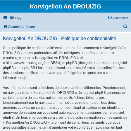
Korvigelloù An DROUIZIG
FAQ
Connexion
R
Accueil du forum
e
Korvigelloù An DROUIZIG - Politique de confidentialité
c
h
Cette politique de confidentialité explique en détail comment « Korvigelloù An
DROUIZIG » et ses partenaires affiliés (désignés ci-après par « nous »,
e
« notre », « nos », « Korvigelloù An DROUIZIG » et
r
« https://www.drouizig.org/phpBB3 ») et phpBB (désigné ci-après par « logiciel
phpBB » et « phpBB Limited ») utilisent toutes les informations collectées lors
c
des sessions d’utilisation de votre part (désignées ci-après par « vos
h
informations »).
e
Vos informations sont collectées de deux manières différentes. Premièrement,
r
en naviguant sur « Korvigelloù An DROUIZIG », le logiciel phpBB génèrera un
certain nombre de cookies qui sont de petits fichiers téléchargés
temporairement par le navigateur internet de votre ordinateur. Les deux
premiers cookies ne contiennent qu’un identifiant utilisateur et un identifiant
anonyme de session qui vous sont automatiquement assignés par le logiciel
phpBB. Un troisième cookie sera créé lors de votre navigation sur les sujets de
« Korvigelloù An DROUIZIG », archivant de ce fait tous les sujets que vous
avez consultés et permettant d’améliorer votre confort de navigation en tant