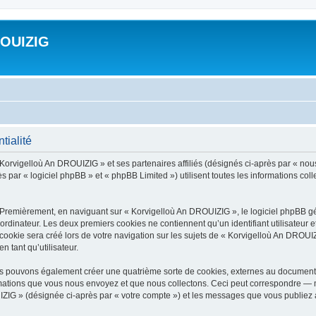
ROUIZIG
tialité
 Korvigelloù An DROUIZIG » et ses partenaires affiliés (désignés ci-après par « nou
par « logiciel phpBB » et « phpBB Limited ») utilisent toutes les informations colle
 Premièrement, en naviguant sur « Korvigelloù An DROUIZIG », le logiciel phpBB gén
ordinateur. Les deux premiers cookies ne contiennent qu’un identifiant utilisateur 
okie sera créé lors de votre navigation sur les sujets de « Korvigelloù An DROUIZI
n tant qu’utilisateur.
us pouvons également créer une quatrième sorte de cookies, externes au document 
mations que vous nous envoyez et que nous collectons. Ceci peut correspondre — m
IZIG » (désignée ci-après par « votre compte ») et les messages que vous publiez ap