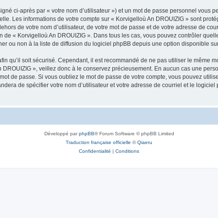
igné ci-après par « votre nom d’utilisateur ») et un mot de passe personnel vous p
nelle. Les informations de votre compte sur « Korvigelloù An DROUIZIG » sont proté
dehors de votre nom d’utilisateur, de votre mot de passe et de votre adresse de cou
rétion de « Korvigelloù An DROUIZIG ». Dans tous les cas, vous pouvez contrôler que
 ou non à la liste de diffusion du logiciel phpBB depuis une option disponible su
afin qu’il soit sécurisé. Cependant, il est recommandé de ne pas utiliser le même mot
An DROUIZIG », veillez donc à le conservez précieusement. En aucun cas une perso
 mot de passe. Si vous oubliez le mot de passe de votre compte, vous pouvez utilis
andera de spécifier votre nom d’utilisateur et votre adresse de courriel et le logi
Développé par
phpBB
® Forum Software © phpBB Limited
Traduction française officielle
©
Qiaeru
Confidentialité
|
Conditions