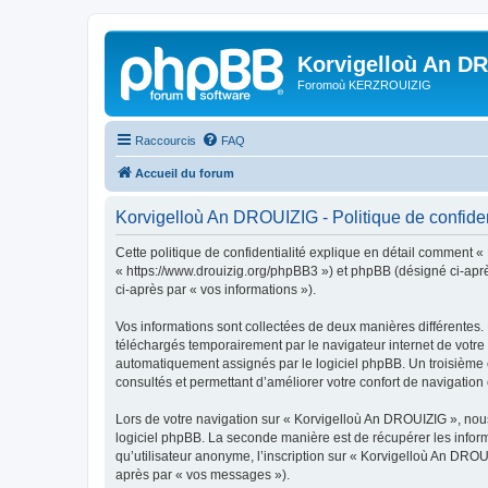
Korvigelloù An D
Foromoù KERZROUIZIG
Raccourcis
FAQ
Accueil du forum
Korvigelloù An DROUIZIG - Politique de confiden
Cette politique de confidentialité explique en détail comment «
« https://www.drouizig.org/phpBB3 ») et phpBB (désigné ci-après 
ci-après par « vos informations »).
Vos informations sont collectées de deux manières différentes.
téléchargés temporairement par le navigateur internet de votre 
automatiquement assignés par le logiciel phpBB. Un troisième co
consultés et permettant d’améliorer votre confort de navigation e
Lors de votre navigation sur « Korvigelloù An DROUIZIG », no
logiciel phpBB. La seconde manière est de récupérer les infor
qu’utilisateur anonyme, l’inscription sur « Korvigelloù An DROU
après par « vos messages »).