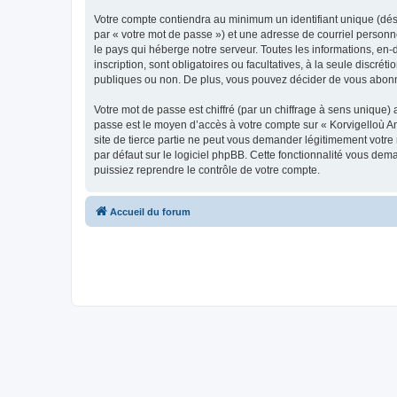
Votre compte contiendra au minimum un identifiant unique (dés
par « votre mot de passe ») et une adresse de courriel person
le pays qui héberge notre serveur. Toutes les informations, en-
inscription, sont obligatoires ou facultatives, à la seule disc
publiques ou non. De plus, vous pouvez décider de vous abonner
Votre mot de passe est chiffré (par un chiffrage à sens unique) 
passe est le moyen d’accès à votre compte sur « Korvigelloù 
site de tierce partie ne peut vous demander légitimement votre
par défaut sur le logiciel phpBB. Cette fonctionnalité vous dem
puissiez reprendre le contrôle de votre compte.
Accueil du forum