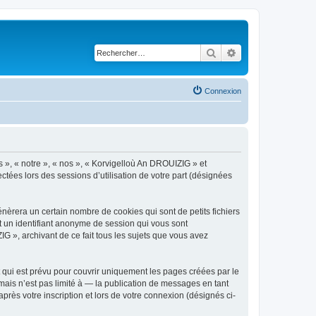
Rechercher
Recherche avancé
Connexion
s », « notre », « nos », « Korvigelloù An DROUIZIG » et
ctées lors des sessions d’utilisation de votre part (désignées
èrera un certain nombre de cookies qui sont de petits fichiers
et un identifiant anonyme de session qui vous sont
G », archivant de ce fait tous les sujets que vous avez
qui est prévu pour couvrir uniquement les pages créées par le
ais n’est pas limité à — la publication de messages en tant
rès votre inscription et lors de votre connexion (désignés ci-