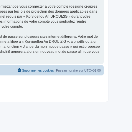
ermettant de vous connecter à votre compte (désigné ci-après
gées par les lois de protection des données applicables dans
rriel requis par « Korvigelloù An DROUIZIG » durant votre
lles informations de votre compte vous souhaitez rendre
r votre compte.
 de passe sur plusieurs sites internet différents. Votre mot de
nne affiliée à « Korvigelloù An DROUIZIG », à phpBB ou à un
er la fonction « J’ai perdu mon mot de passe » qui est proposée
ciel phpBB générera alors un nouveau mot de passe afin que vous
Supprimer les cookies
Fuseau horaire sur
UTC+01:00