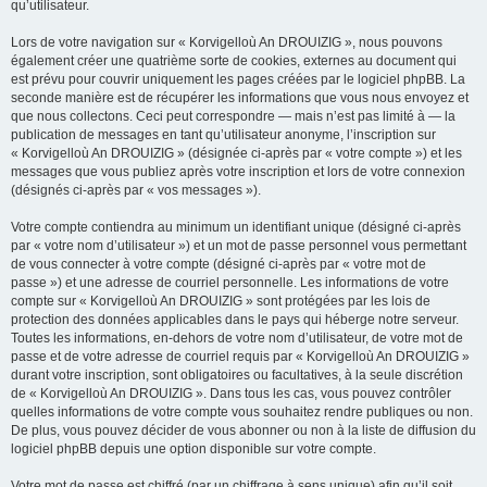
qu’utilisateur.
Lors de votre navigation sur « Korvigelloù An DROUIZIG », nous pouvons
également créer une quatrième sorte de cookies, externes au document qui
est prévu pour couvrir uniquement les pages créées par le logiciel phpBB. La
seconde manière est de récupérer les informations que vous nous envoyez et
que nous collectons. Ceci peut correspondre — mais n’est pas limité à — la
publication de messages en tant qu’utilisateur anonyme, l’inscription sur
« Korvigelloù An DROUIZIG » (désignée ci-après par « votre compte ») et les
messages que vous publiez après votre inscription et lors de votre connexion
(désignés ci-après par « vos messages »).
Votre compte contiendra au minimum un identifiant unique (désigné ci-après
par « votre nom d’utilisateur ») et un mot de passe personnel vous permettant
de vous connecter à votre compte (désigné ci-après par « votre mot de
passe ») et une adresse de courriel personnelle. Les informations de votre
compte sur « Korvigelloù An DROUIZIG » sont protégées par les lois de
protection des données applicables dans le pays qui héberge notre serveur.
Toutes les informations, en-dehors de votre nom d’utilisateur, de votre mot de
passe et de votre adresse de courriel requis par « Korvigelloù An DROUIZIG »
durant votre inscription, sont obligatoires ou facultatives, à la seule discrétion
de « Korvigelloù An DROUIZIG ». Dans tous les cas, vous pouvez contrôler
quelles informations de votre compte vous souhaitez rendre publiques ou non.
De plus, vous pouvez décider de vous abonner ou non à la liste de diffusion du
logiciel phpBB depuis une option disponible sur votre compte.
Votre mot de passe est chiffré (par un chiffrage à sens unique) afin qu’il soit