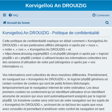
Korvigelloù An DROUIZIG
FAQ
Connexion
R
Accueil du forum
e
Korvigelloù An DROUIZIG - Politique de confidentialité
c
h
Cette politique de confidentialité explique en détail comment « Korvigelloù An
DROUIZIG » et ses partenaires affiliés (désignés ci-après par « nous »,
e
« notre », « nos », « Korvigelloù An DROUIZIG » et
r
« https://www.drouizig.org/phpBB3 ») et phpBB (désigné ci-après par « logiciel
phpBB » et « phpBB Limited ») utilisent toutes les informations collectées lors
c
des sessions d’utilisation de votre part (désignées ci-après par « vos
h
informations »).
e
Vos informations sont collectées de deux manières différentes. Premièrement,
r
en naviguant sur « Korvigelloù An DROUIZIG », le logiciel phpBB génèrera un
certain nombre de cookies qui sont de petits fichiers téléchargés
temporairement par le navigateur internet de votre ordinateur. Les deux
premiers cookies ne contiennent qu’un identifiant utilisateur et un identifiant
anonyme de session qui vous sont automatiquement assignés par le logiciel
phpBB. Un troisième cookie sera créé lors de votre navigation sur les sujets de
« Korvigelloù An DROUIZIG », archivant de ce fait tous les sujets que vous
avez consultés et permettant d’améliorer votre confort de navigation en tant