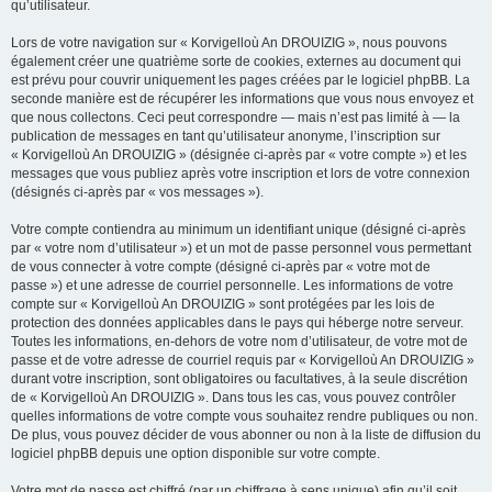
qu’utilisateur.
Lors de votre navigation sur « Korvigelloù An DROUIZIG », nous pouvons
également créer une quatrième sorte de cookies, externes au document qui
est prévu pour couvrir uniquement les pages créées par le logiciel phpBB. La
seconde manière est de récupérer les informations que vous nous envoyez et
que nous collectons. Ceci peut correspondre — mais n’est pas limité à — la
publication de messages en tant qu’utilisateur anonyme, l’inscription sur
« Korvigelloù An DROUIZIG » (désignée ci-après par « votre compte ») et les
messages que vous publiez après votre inscription et lors de votre connexion
(désignés ci-après par « vos messages »).
Votre compte contiendra au minimum un identifiant unique (désigné ci-après
par « votre nom d’utilisateur ») et un mot de passe personnel vous permettant
de vous connecter à votre compte (désigné ci-après par « votre mot de
passe ») et une adresse de courriel personnelle. Les informations de votre
compte sur « Korvigelloù An DROUIZIG » sont protégées par les lois de
protection des données applicables dans le pays qui héberge notre serveur.
Toutes les informations, en-dehors de votre nom d’utilisateur, de votre mot de
passe et de votre adresse de courriel requis par « Korvigelloù An DROUIZIG »
durant votre inscription, sont obligatoires ou facultatives, à la seule discrétion
de « Korvigelloù An DROUIZIG ». Dans tous les cas, vous pouvez contrôler
quelles informations de votre compte vous souhaitez rendre publiques ou non.
De plus, vous pouvez décider de vous abonner ou non à la liste de diffusion du
logiciel phpBB depuis une option disponible sur votre compte.
Votre mot de passe est chiffré (par un chiffrage à sens unique) afin qu’il soit