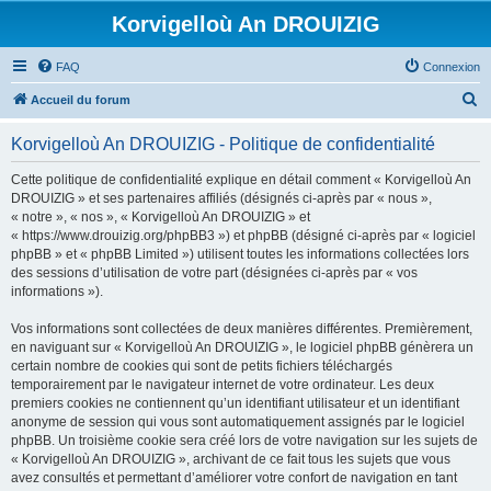
Korvigelloù An DROUIZIG
FAQ
Connexion
R
Accueil du forum
e
Korvigelloù An DROUIZIG - Politique de confidentialité
c
h
Cette politique de confidentialité explique en détail comment « Korvigelloù An
DROUIZIG » et ses partenaires affiliés (désignés ci-après par « nous »,
e
« notre », « nos », « Korvigelloù An DROUIZIG » et
r
« https://www.drouizig.org/phpBB3 ») et phpBB (désigné ci-après par « logiciel
phpBB » et « phpBB Limited ») utilisent toutes les informations collectées lors
c
des sessions d’utilisation de votre part (désignées ci-après par « vos
h
informations »).
e
Vos informations sont collectées de deux manières différentes. Premièrement,
r
en naviguant sur « Korvigelloù An DROUIZIG », le logiciel phpBB génèrera un
certain nombre de cookies qui sont de petits fichiers téléchargés
temporairement par le navigateur internet de votre ordinateur. Les deux
premiers cookies ne contiennent qu’un identifiant utilisateur et un identifiant
anonyme de session qui vous sont automatiquement assignés par le logiciel
phpBB. Un troisième cookie sera créé lors de votre navigation sur les sujets de
« Korvigelloù An DROUIZIG », archivant de ce fait tous les sujets que vous
avez consultés et permettant d’améliorer votre confort de navigation en tant