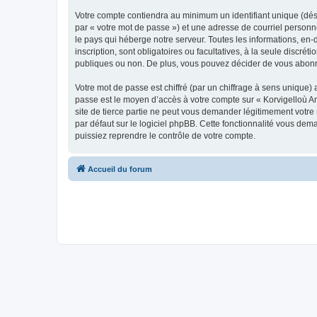
Votre compte contiendra au minimum un identifiant unique (dés
par « votre mot de passe ») et une adresse de courriel person
le pays qui héberge notre serveur. Toutes les informations, en-
inscription, sont obligatoires ou facultatives, à la seule disc
publiques ou non. De plus, vous pouvez décider de vous abonner
Votre mot de passe est chiffré (par un chiffrage à sens unique) 
passe est le moyen d’accès à votre compte sur « Korvigelloù 
site de tierce partie ne peut vous demander légitimement votre
par défaut sur le logiciel phpBB. Cette fonctionnalité vous dem
puissiez reprendre le contrôle de votre compte.
Accueil du forum