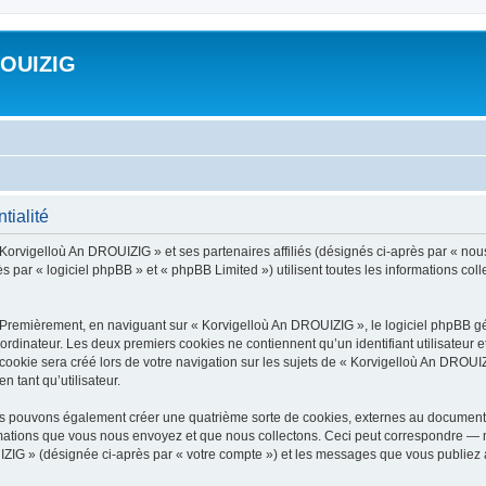
ROUIZIG
tialité
 Korvigelloù An DROUIZIG » et ses partenaires affiliés (désignés ci-après par « nou
par « logiciel phpBB » et « phpBB Limited ») utilisent toutes les informations colle
 Premièrement, en naviguant sur « Korvigelloù An DROUIZIG », le logiciel phpBB gén
ordinateur. Les deux premiers cookies ne contiennent qu’un identifiant utilisateur 
okie sera créé lors de votre navigation sur les sujets de « Korvigelloù An DROUIZI
n tant qu’utilisateur.
us pouvons également créer une quatrième sorte de cookies, externes au document 
mations que vous nous envoyez et que nous collectons. Ceci peut correspondre — m
IZIG » (désignée ci-après par « votre compte ») et les messages que vous publiez ap