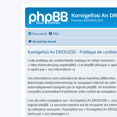
Korvigelloù An D
Foromoù KERZROUIZIG
Raccourcis
FAQ
Accueil du forum
Korvigelloù An DROUIZIG - Politique de confiden
Cette politique de confidentialité explique en détail comment «
« https://www.drouizig.org/phpBB3 ») et phpBB (désigné ci-après 
ci-après par « vos informations »).
Vos informations sont collectées de deux manières différentes.
téléchargés temporairement par le navigateur internet de votre 
automatiquement assignés par le logiciel phpBB. Un troisième co
consultés et permettant d’améliorer votre confort de navigation e
Lors de votre navigation sur « Korvigelloù An DROUIZIG », no
logiciel phpBB. La seconde manière est de récupérer les infor
qu’utilisateur anonyme, l’inscription sur « Korvigelloù An DROU
après par « vos messages »).