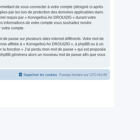
ermettant de vous connecter à votre compte (désigné ci-après
gées par les lois de protection des données applicables dans
rriel requis par « Korvigelloù An DROUIZIG » durant votre
lles informations de votre compte vous souhaitez rendre
r votre compte.
 de passe sur plusieurs sites internet différents. Votre mot de
nne affiliée à « Korvigelloù An DROUIZIG », à phpBB ou à un
er la fonction « J’ai perdu mon mot de passe » qui est proposée
ciel phpBB générera alors un nouveau mot de passe afin que vous
Supprimer les cookies
Fuseau horaire sur
UTC+01:00