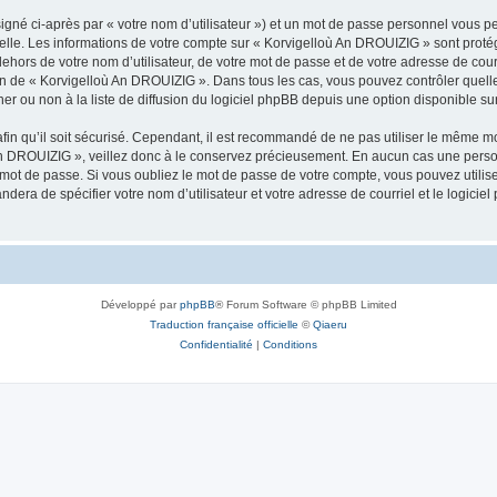
igné ci-après par « votre nom d’utilisateur ») et un mot de passe personnel vous p
nelle. Les informations de votre compte sur « Korvigelloù An DROUIZIG » sont proté
dehors de votre nom d’utilisateur, de votre mot de passe et de votre adresse de cou
rétion de « Korvigelloù An DROUIZIG ». Dans tous les cas, vous pouvez contrôler que
 ou non à la liste de diffusion du logiciel phpBB depuis une option disponible su
afin qu’il soit sécurisé. Cependant, il est recommandé de ne pas utiliser le même mot
An DROUIZIG », veillez donc à le conservez précieusement. En aucun cas une perso
 mot de passe. Si vous oubliez le mot de passe de votre compte, vous pouvez utilis
andera de spécifier votre nom d’utilisateur et votre adresse de courriel et le logi
Développé par
phpBB
® Forum Software © phpBB Limited
Traduction française officielle
©
Qiaeru
Confidentialité
|
Conditions