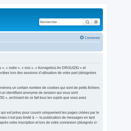
Rechercher
Recherche avancé
Connexion
s », « notre », « nos », « Korvigelloù An DROUIZIG » et
ctées lors des sessions d’utilisation de votre part (désignées
èrera un certain nombre de cookies qui sont de petits fichiers
et un identifiant anonyme de session qui vous sont
G », archivant de ce fait tous les sujets que vous avez
qui est prévu pour couvrir uniquement les pages créées par le
ais n’est pas limité à — la publication de messages en tant
rès votre inscription et lors de votre connexion (désignés ci-