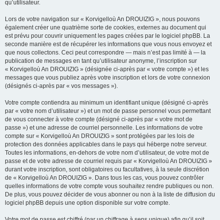
qu’utilisateur.
Lors de votre navigation sur « Korvigelloù An DROUIZIG », nous pouvons
également créer une quatrième sorte de cookies, externes au document qui
est prévu pour couvrir uniquement les pages créées par le logiciel phpBB. La
seconde manière est de récupérer les informations que vous nous envoyez et
que nous collectons. Ceci peut correspondre — mais n’est pas limité à — la
publication de messages en tant qu’utilisateur anonyme, l’inscription sur
« Korvigelloù An DROUIZIG » (désignée ci-après par « votre compte ») et les
messages que vous publiez après votre inscription et lors de votre connexion
(désignés ci-après par « vos messages »).
Votre compte contiendra au minimum un identifiant unique (désigné ci-après
par « votre nom d’utilisateur ») et un mot de passe personnel vous permettant
de vous connecter à votre compte (désigné ci-après par « votre mot de
passe ») et une adresse de courriel personnelle. Les informations de votre
compte sur « Korvigelloù An DROUIZIG » sont protégées par les lois de
protection des données applicables dans le pays qui héberge notre serveur.
Toutes les informations, en-dehors de votre nom d’utilisateur, de votre mot de
passe et de votre adresse de courriel requis par « Korvigelloù An DROUIZIG »
durant votre inscription, sont obligatoires ou facultatives, à la seule discrétion
de « Korvigelloù An DROUIZIG ». Dans tous les cas, vous pouvez contrôler
quelles informations de votre compte vous souhaitez rendre publiques ou non.
De plus, vous pouvez décider de vous abonner ou non à la liste de diffusion du
logiciel phpBB depuis une option disponible sur votre compte.
Votre mot de passe est chiffré (par un chiffrage à sens unique) afin qu’il soit