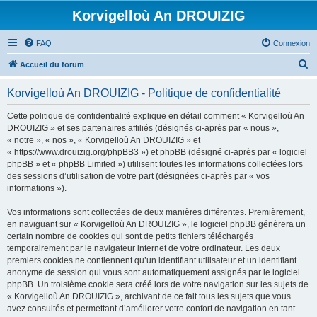
Korvigelloù An DROUIZIG
FAQ
Connexion
R
Accueil du forum
e
Korvigelloù An DROUIZIG - Politique de confidentialité
c
h
Cette politique de confidentialité explique en détail comment « Korvigelloù An
DROUIZIG » et ses partenaires affiliés (désignés ci-après par « nous »,
e
« notre », « nos », « Korvigelloù An DROUIZIG » et
r
« https://www.drouizig.org/phpBB3 ») et phpBB (désigné ci-après par « logiciel
phpBB » et « phpBB Limited ») utilisent toutes les informations collectées lors
c
des sessions d’utilisation de votre part (désignées ci-après par « vos
h
informations »).
e
Vos informations sont collectées de deux manières différentes. Premièrement,
r
en naviguant sur « Korvigelloù An DROUIZIG », le logiciel phpBB génèrera un
certain nombre de cookies qui sont de petits fichiers téléchargés
temporairement par le navigateur internet de votre ordinateur. Les deux
premiers cookies ne contiennent qu’un identifiant utilisateur et un identifiant
anonyme de session qui vous sont automatiquement assignés par le logiciel
phpBB. Un troisième cookie sera créé lors de votre navigation sur les sujets de
« Korvigelloù An DROUIZIG », archivant de ce fait tous les sujets que vous
avez consultés et permettant d’améliorer votre confort de navigation en tant