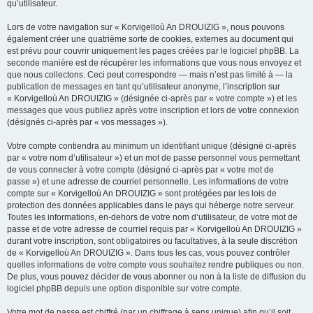
qu’utilisateur.
Lors de votre navigation sur « Korvigelloù An DROUIZIG », nous pouvons
également créer une quatrième sorte de cookies, externes au document qui
est prévu pour couvrir uniquement les pages créées par le logiciel phpBB. La
seconde manière est de récupérer les informations que vous nous envoyez et
que nous collectons. Ceci peut correspondre — mais n’est pas limité à — la
publication de messages en tant qu’utilisateur anonyme, l’inscription sur
« Korvigelloù An DROUIZIG » (désignée ci-après par « votre compte ») et les
messages que vous publiez après votre inscription et lors de votre connexion
(désignés ci-après par « vos messages »).
Votre compte contiendra au minimum un identifiant unique (désigné ci-après
par « votre nom d’utilisateur ») et un mot de passe personnel vous permettant
de vous connecter à votre compte (désigné ci-après par « votre mot de
passe ») et une adresse de courriel personnelle. Les informations de votre
compte sur « Korvigelloù An DROUIZIG » sont protégées par les lois de
protection des données applicables dans le pays qui héberge notre serveur.
Toutes les informations, en-dehors de votre nom d’utilisateur, de votre mot de
passe et de votre adresse de courriel requis par « Korvigelloù An DROUIZIG »
durant votre inscription, sont obligatoires ou facultatives, à la seule discrétion
de « Korvigelloù An DROUIZIG ». Dans tous les cas, vous pouvez contrôler
quelles informations de votre compte vous souhaitez rendre publiques ou non.
De plus, vous pouvez décider de vous abonner ou non à la liste de diffusion du
logiciel phpBB depuis une option disponible sur votre compte.
Votre mot de passe est chiffré (par un chiffrage à sens unique) afin qu’il soit