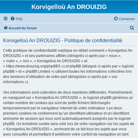
Korvigelloù An DROUIZIG
FAQ
Connexion
R
Accueil du forum
e
Korvigelloù An DROUIZIG - Politique de confidentialité
c
h
Cette politique de confidentialité explique en détail comment « Korvigelloù An
DROUIZIG » et ses partenaires affiliés (désignés ci-après par « nous »,
e
« notre », « nos », « Korvigelloù An DROUIZIG » et
r
« https://www.drouizig.org/phpBB3 ») et phpBB (désigné ci-après par « logiciel
phpBB » et « phpBB Limited ») utilisent toutes les informations collectées lors
c
des sessions d’utilisation de votre part (désignées ci-après par « vos
h
informations »).
e
Vos informations sont collectées de deux manières différentes. Premièrement,
r
en naviguant sur « Korvigelloù An DROUIZIG », le logiciel phpBB génèrera un
certain nombre de cookies qui sont de petits fichiers téléchargés
temporairement par le navigateur internet de votre ordinateur. Les deux
premiers cookies ne contiennent qu’un identifiant utilisateur et un identifiant
anonyme de session qui vous sont automatiquement assignés par le logiciel
phpBB. Un troisième cookie sera créé lors de votre navigation sur les sujets de
« Korvigelloù An DROUIZIG », archivant de ce fait tous les sujets que vous
avez consultés et permettant d’améliorer votre confort de navigation en tant