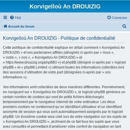
Korvigelloù An DROUIZIG
FAQ
Connexion
R
Accueil du forum
e
Korvigelloù An DROUIZIG - Politique de confidentialité
c
h
Cette politique de confidentialité explique en détail comment « Korvigelloù An
DROUIZIG » et ses partenaires affiliés (désignés ci-après par « nous »,
e
« notre », « nos », « Korvigelloù An DROUIZIG » et
r
« https://www.drouizig.org/phpBB3 ») et phpBB (désigné ci-après par « logiciel
phpBB » et « phpBB Limited ») utilisent toutes les informations collectées lors
c
des sessions d’utilisation de votre part (désignées ci-après par « vos
h
informations »).
e
Vos informations sont collectées de deux manières différentes. Premièrement,
r
en naviguant sur « Korvigelloù An DROUIZIG », le logiciel phpBB génèrera un
certain nombre de cookies qui sont de petits fichiers téléchargés
temporairement par le navigateur internet de votre ordinateur. Les deux
premiers cookies ne contiennent qu’un identifiant utilisateur et un identifiant
anonyme de session qui vous sont automatiquement assignés par le logiciel
phpBB. Un troisième cookie sera créé lors de votre navigation sur les sujets de
« Korvigelloù An DROUIZIG », archivant de ce fait tous les sujets que vous
avez consultés et permettant d’améliorer votre confort de navigation en tant