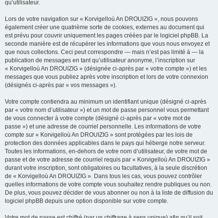
qu’utilisateur.
Lors de votre navigation sur « Korvigelloù An DROUIZIG », nous pouvons
également créer une quatrième sorte de cookies, externes au document qui
est prévu pour couvrir uniquement les pages créées par le logiciel phpBB. La
seconde manière est de récupérer les informations que vous nous envoyez et
que nous collectons. Ceci peut correspondre — mais n’est pas limité à — la
publication de messages en tant qu’utilisateur anonyme, l’inscription sur
« Korvigelloù An DROUIZIG » (désignée ci-après par « votre compte ») et les
messages que vous publiez après votre inscription et lors de votre connexion
(désignés ci-après par « vos messages »).
Votre compte contiendra au minimum un identifiant unique (désigné ci-après
par « votre nom d’utilisateur ») et un mot de passe personnel vous permettant
de vous connecter à votre compte (désigné ci-après par « votre mot de
passe ») et une adresse de courriel personnelle. Les informations de votre
compte sur « Korvigelloù An DROUIZIG » sont protégées par les lois de
protection des données applicables dans le pays qui héberge notre serveur.
Toutes les informations, en-dehors de votre nom d’utilisateur, de votre mot de
passe et de votre adresse de courriel requis par « Korvigelloù An DROUIZIG »
durant votre inscription, sont obligatoires ou facultatives, à la seule discrétion
de « Korvigelloù An DROUIZIG ». Dans tous les cas, vous pouvez contrôler
quelles informations de votre compte vous souhaitez rendre publiques ou non.
De plus, vous pouvez décider de vous abonner ou non à la liste de diffusion du
logiciel phpBB depuis une option disponible sur votre compte.
Votre mot de passe est chiffré (par un chiffrage à sens unique) afin qu’il soit