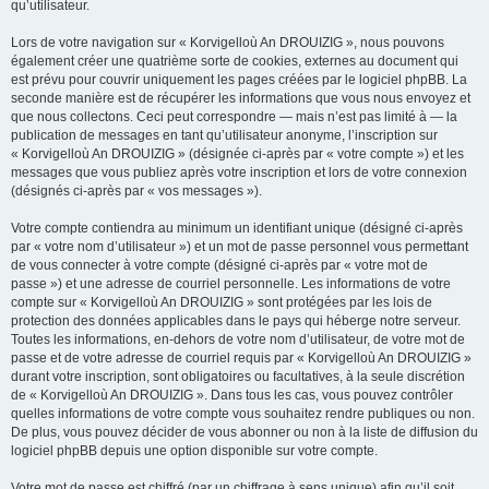
qu’utilisateur.
Lors de votre navigation sur « Korvigelloù An DROUIZIG », nous pouvons
également créer une quatrième sorte de cookies, externes au document qui
est prévu pour couvrir uniquement les pages créées par le logiciel phpBB. La
seconde manière est de récupérer les informations que vous nous envoyez et
que nous collectons. Ceci peut correspondre — mais n’est pas limité à — la
publication de messages en tant qu’utilisateur anonyme, l’inscription sur
« Korvigelloù An DROUIZIG » (désignée ci-après par « votre compte ») et les
messages que vous publiez après votre inscription et lors de votre connexion
(désignés ci-après par « vos messages »).
Votre compte contiendra au minimum un identifiant unique (désigné ci-après
par « votre nom d’utilisateur ») et un mot de passe personnel vous permettant
de vous connecter à votre compte (désigné ci-après par « votre mot de
passe ») et une adresse de courriel personnelle. Les informations de votre
compte sur « Korvigelloù An DROUIZIG » sont protégées par les lois de
protection des données applicables dans le pays qui héberge notre serveur.
Toutes les informations, en-dehors de votre nom d’utilisateur, de votre mot de
passe et de votre adresse de courriel requis par « Korvigelloù An DROUIZIG »
durant votre inscription, sont obligatoires ou facultatives, à la seule discrétion
de « Korvigelloù An DROUIZIG ». Dans tous les cas, vous pouvez contrôler
quelles informations de votre compte vous souhaitez rendre publiques ou non.
De plus, vous pouvez décider de vous abonner ou non à la liste de diffusion du
logiciel phpBB depuis une option disponible sur votre compte.
Votre mot de passe est chiffré (par un chiffrage à sens unique) afin qu’il soit