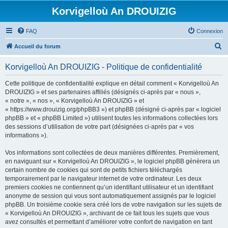
Korvigelloù An DROUIZIG
FAQ
Connexion
R
Accueil du forum
e
Korvigelloù An DROUIZIG - Politique de confidentialité
c
h
Cette politique de confidentialité explique en détail comment « Korvigelloù An
DROUIZIG » et ses partenaires affiliés (désignés ci-après par « nous »,
e
« notre », « nos », « Korvigelloù An DROUIZIG » et
r
« https://www.drouizig.org/phpBB3 ») et phpBB (désigné ci-après par « logiciel
phpBB » et « phpBB Limited ») utilisent toutes les informations collectées lors
c
des sessions d’utilisation de votre part (désignées ci-après par « vos
h
informations »).
e
Vos informations sont collectées de deux manières différentes. Premièrement,
r
en naviguant sur « Korvigelloù An DROUIZIG », le logiciel phpBB génèrera un
certain nombre de cookies qui sont de petits fichiers téléchargés
temporairement par le navigateur internet de votre ordinateur. Les deux
premiers cookies ne contiennent qu’un identifiant utilisateur et un identifiant
anonyme de session qui vous sont automatiquement assignés par le logiciel
phpBB. Un troisième cookie sera créé lors de votre navigation sur les sujets de
« Korvigelloù An DROUIZIG », archivant de ce fait tous les sujets que vous
avez consultés et permettant d’améliorer votre confort de navigation en tant