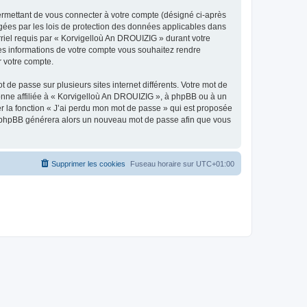
ermettant de vous connecter à votre compte (désigné ci-après
gées par les lois de protection des données applicables dans
rriel requis par « Korvigelloù An DROUIZIG » durant votre
lles informations de votre compte vous souhaitez rendre
r votre compte.
 de passe sur plusieurs sites internet différents. Votre mot de
nne affiliée à « Korvigelloù An DROUIZIG », à phpBB ou à un
er la fonction « J’ai perdu mon mot de passe » qui est proposée
ciel phpBB générera alors un nouveau mot de passe afin que vous
Supprimer les cookies
Fuseau horaire sur
UTC+01:00