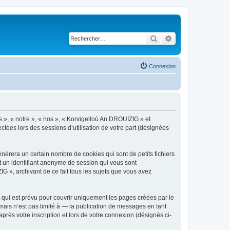
Rechercher
Recherche avancé
Connexion
s », « notre », « nos », « Korvigelloù An DROUIZIG » et
ctées lors des sessions d’utilisation de votre part (désignées
èrera un certain nombre de cookies qui sont de petits fichiers
et un identifiant anonyme de session qui vous sont
G », archivant de ce fait tous les sujets que vous avez
qui est prévu pour couvrir uniquement les pages créées par le
ais n’est pas limité à — la publication de messages en tant
rès votre inscription et lors de votre connexion (désignés ci-