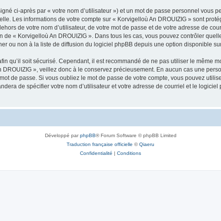
igné ci-après par « votre nom d’utilisateur ») et un mot de passe personnel vous p
nelle. Les informations de votre compte sur « Korvigelloù An DROUIZIG » sont proté
dehors de votre nom d’utilisateur, de votre mot de passe et de votre adresse de cou
rétion de « Korvigelloù An DROUIZIG ». Dans tous les cas, vous pouvez contrôler que
 ou non à la liste de diffusion du logiciel phpBB depuis une option disponible su
afin qu’il soit sécurisé. Cependant, il est recommandé de ne pas utiliser le même mot
An DROUIZIG », veillez donc à le conservez précieusement. En aucun cas une perso
 mot de passe. Si vous oubliez le mot de passe de votre compte, vous pouvez utilis
andera de spécifier votre nom d’utilisateur et votre adresse de courriel et le logi
Développé par
phpBB
® Forum Software © phpBB Limited
Traduction française officielle
©
Qiaeru
Confidentialité
|
Conditions