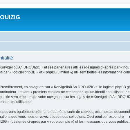
ROUIZIG
tialité
 Korvigelloù An DROUIZIG » et ses partenaires affiliés (désignés ci-après par « nou
par « logiciel phpBB » et « phpBB Limited ») utilisent toutes les informations colle
 Premièrement, en naviguant sur « Korvigelloù An DROUIZIG », le logiciel phpBB gén
ordinateur. Les deux premiers cookies ne contiennent qu’un identifiant utilisateur 
okie sera créé lors de votre navigation sur les sujets de « Korvigelloù An DROUIZI
n tant qu’utilisateur.
us pouvons également créer une quatrième sorte de cookies, externes au document 
mations que vous nous envoyez et que nous collectons. Ceci peut correspondre — m
IZIG » (désignée ci-après par « votre compte ») et les messages que vous publiez ap