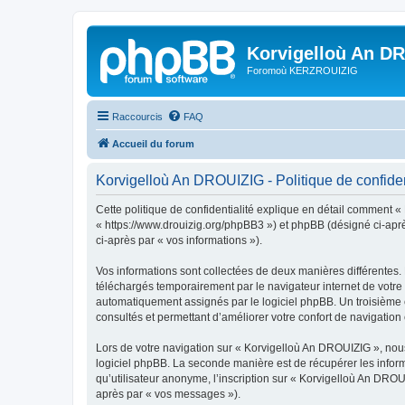
Korvigelloù An D
Foromoù KERZROUIZIG
Raccourcis
FAQ
Accueil du forum
Korvigelloù An DROUIZIG - Politique de confiden
Cette politique de confidentialité explique en détail comment «
« https://www.drouizig.org/phpBB3 ») et phpBB (désigné ci-après 
ci-après par « vos informations »).
Vos informations sont collectées de deux manières différentes.
téléchargés temporairement par le navigateur internet de votre 
automatiquement assignés par le logiciel phpBB. Un troisième co
consultés et permettant d’améliorer votre confort de navigation e
Lors de votre navigation sur « Korvigelloù An DROUIZIG », no
logiciel phpBB. La seconde manière est de récupérer les infor
qu’utilisateur anonyme, l’inscription sur « Korvigelloù An DROU
après par « vos messages »).