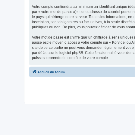
Votre compte contiendra au minimum un identifiant unique (dés
par « votre mot de passe ») et une adresse de courriel person
le pays qui héberge notre serveur. Toutes les informations, en-
inscription, sont obligatoires ou facultatives, à la seule disc
publiques ou non. De plus, vous pouvez décider de vous abonner
Votre mot de passe est chiffré (par un chiffrage à sens unique) 
passe est le moyen d’accès à votre compte sur « Korvigelloù 
site de tierce partie ne peut vous demander légitimement votre
par défaut sur le logiciel phpBB. Cette fonctionnalité vous dem
puissiez reprendre le contrôle de votre compte.
Accueil du forum