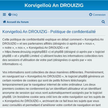
Korvigelloù An DROUIZIG
FAQ
Connexion
R
Accueil du forum
e
Korvigelloù An DROUIZIG - Politique de confidentialité
c
h
Cette politique de confidentialité explique en détail comment « Korvigelloù An
DROUIZIG » et ses partenaires affiliés (désignés ci-après par « nous »,
e
« notre », « nos », « Korvigelloù An DROUIZIG » et
r
« https://www.drouizig.org/phpBB3 ») et phpBB (désigné ci-après par « logiciel
phpBB » et « phpBB Limited ») utilisent toutes les informations collectées lors
c
des sessions d’utilisation de votre part (désignées ci-après par « vos
h
informations »).
e
Vos informations sont collectées de deux manières différentes. Premièrement,
r
en naviguant sur « Korvigelloù An DROUIZIG », le logiciel phpBB génèrera un
certain nombre de cookies qui sont de petits fichiers téléchargés
temporairement par le navigateur internet de votre ordinateur. Les deux
premiers cookies ne contiennent qu’un identifiant utilisateur et un identifiant
anonyme de session qui vous sont automatiquement assignés par le logiciel
phpBB. Un troisième cookie sera créé lors de votre navigation sur les sujets de
« Korvigelloù An DROUIZIG », archivant de ce fait tous les sujets que vous
avez consultés et permettant d’améliorer votre confort de navigation en tant