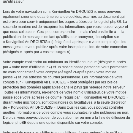
qu’utilisateur.
Lors de votre navigation sur « Korvigelloù An DROUIZIG », nous pouvons
également créer une quatrième sorte de cookies, externes au document qui
est prévu pour couvrir uniquement les pages créées par le logiciel phpBB. La
seconde manière est de récupérer les informations que vous nous envoyez et
que nous collectons. Ceci peut correspondre — mais n’est pas limité à — la
publication de messages en tant qu’utilisateur anonyme, l’inscription sur
« Korvigelloù An DROUIZIG » (désignée ci-après par « votre compte ») et les
messages que vous publiez après votre inscription et lors de votre connexion
(désignés ci-après par « vos messages »).
Votre compte contiendra au minimum un identifiant unique (désigné ci-après
par « votre nom d’utilisateur ») et un mot de passe personnel vous permettant
de vous connecter à votre compte (désigné ci-après par « votre mot de
passe ») et une adresse de courriel personnelle. Les informations de votre
compte sur « Korvigelloù An DROUIZIG » sont protégées par les lois de
protection des données applicables dans le pays qui héberge notre serveur.
Toutes les informations, en-dehors de votre nom d’utilisateur, de votre mot de
passe et de votre adresse de courriel requis par « Korvigelloù An DROUIZIG »
durant votre inscription, sont obligatoires ou facultatives, à la seule discrétion
de « Korvigelloù An DROUIZIG ». Dans tous les cas, vous pouvez contrôler
quelles informations de votre compte vous souhaitez rendre publiques ou non.
De plus, vous pouvez décider de vous abonner ou non à la liste de diffusion du
logiciel phpBB depuis une option disponible sur votre compte.
Votre mot de passe est chiffré (par un chiffrage à sens unique) afin qu’il soit