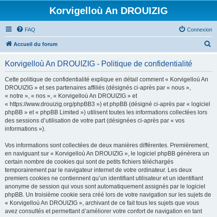
Korvigelloù An DROUIZIG
FAQ
Connexion
R
Accueil du forum
e
Korvigelloù An DROUIZIG - Politique de confidentialité
c
h
Cette politique de confidentialité explique en détail comment « Korvigelloù An
DROUIZIG » et ses partenaires affiliés (désignés ci-après par « nous »,
e
« notre », « nos », « Korvigelloù An DROUIZIG » et
r
« https://www.drouizig.org/phpBB3 ») et phpBB (désigné ci-après par « logiciel
phpBB » et « phpBB Limited ») utilisent toutes les informations collectées lors
c
des sessions d’utilisation de votre part (désignées ci-après par « vos
h
informations »).
e
Vos informations sont collectées de deux manières différentes. Premièrement,
r
en naviguant sur « Korvigelloù An DROUIZIG », le logiciel phpBB génèrera un
certain nombre de cookies qui sont de petits fichiers téléchargés
temporairement par le navigateur internet de votre ordinateur. Les deux
premiers cookies ne contiennent qu’un identifiant utilisateur et un identifiant
anonyme de session qui vous sont automatiquement assignés par le logiciel
phpBB. Un troisième cookie sera créé lors de votre navigation sur les sujets de
« Korvigelloù An DROUIZIG », archivant de ce fait tous les sujets que vous
avez consultés et permettant d’améliorer votre confort de navigation en tant