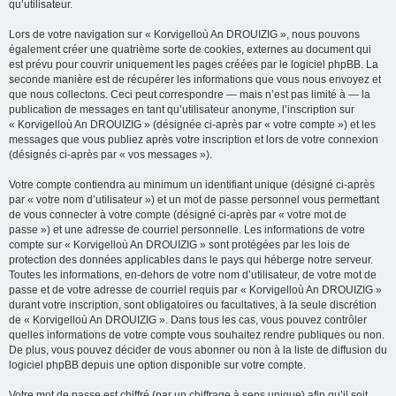
qu’utilisateur.
Lors de votre navigation sur « Korvigelloù An DROUIZIG », nous pouvons
également créer une quatrième sorte de cookies, externes au document qui
est prévu pour couvrir uniquement les pages créées par le logiciel phpBB. La
seconde manière est de récupérer les informations que vous nous envoyez et
que nous collectons. Ceci peut correspondre — mais n’est pas limité à — la
publication de messages en tant qu’utilisateur anonyme, l’inscription sur
« Korvigelloù An DROUIZIG » (désignée ci-après par « votre compte ») et les
messages que vous publiez après votre inscription et lors de votre connexion
(désignés ci-après par « vos messages »).
Votre compte contiendra au minimum un identifiant unique (désigné ci-après
par « votre nom d’utilisateur ») et un mot de passe personnel vous permettant
de vous connecter à votre compte (désigné ci-après par « votre mot de
passe ») et une adresse de courriel personnelle. Les informations de votre
compte sur « Korvigelloù An DROUIZIG » sont protégées par les lois de
protection des données applicables dans le pays qui héberge notre serveur.
Toutes les informations, en-dehors de votre nom d’utilisateur, de votre mot de
passe et de votre adresse de courriel requis par « Korvigelloù An DROUIZIG »
durant votre inscription, sont obligatoires ou facultatives, à la seule discrétion
de « Korvigelloù An DROUIZIG ». Dans tous les cas, vous pouvez contrôler
quelles informations de votre compte vous souhaitez rendre publiques ou non.
De plus, vous pouvez décider de vous abonner ou non à la liste de diffusion du
logiciel phpBB depuis une option disponible sur votre compte.
Votre mot de passe est chiffré (par un chiffrage à sens unique) afin qu’il soit