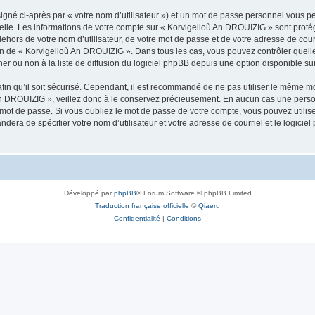
igné ci-après par « votre nom d’utilisateur ») et un mot de passe personnel vous p
nelle. Les informations de votre compte sur « Korvigelloù An DROUIZIG » sont proté
dehors de votre nom d’utilisateur, de votre mot de passe et de votre adresse de cou
rétion de « Korvigelloù An DROUIZIG ». Dans tous les cas, vous pouvez contrôler que
 ou non à la liste de diffusion du logiciel phpBB depuis une option disponible su
afin qu’il soit sécurisé. Cependant, il est recommandé de ne pas utiliser le même mot
An DROUIZIG », veillez donc à le conservez précieusement. En aucun cas une perso
 mot de passe. Si vous oubliez le mot de passe de votre compte, vous pouvez utilis
andera de spécifier votre nom d’utilisateur et votre adresse de courriel et le logi
Développé par
phpBB
® Forum Software © phpBB Limited
Traduction française officielle
©
Qiaeru
Confidentialité
|
Conditions