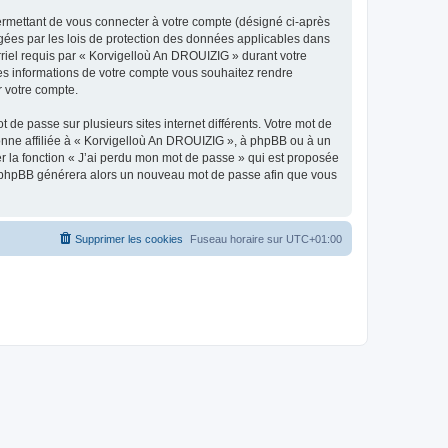
ermettant de vous connecter à votre compte (désigné ci-après
gées par les lois de protection des données applicables dans
rriel requis par « Korvigelloù An DROUIZIG » durant votre
lles informations de votre compte vous souhaitez rendre
r votre compte.
 de passe sur plusieurs sites internet différents. Votre mot de
nne affiliée à « Korvigelloù An DROUIZIG », à phpBB ou à un
er la fonction « J’ai perdu mon mot de passe » qui est proposée
ciel phpBB générera alors un nouveau mot de passe afin que vous
Supprimer les cookies
Fuseau horaire sur
UTC+01:00