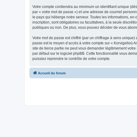
Votre compte contiendra au minimum un identifiant unique (dés
par « votre mot de passe ») et une adresse de courriel person
le pays qui héberge notre serveur. Toutes les informations, en-
inscription, sont obligatoires ou facultatives, à la seule disc
publiques ou non. De plus, vous pouvez décider de vous abonner
Votre mot de passe est chiffré (par un chiffrage à sens unique) 
passe est le moyen d’accès à votre compte sur « Korvigelloù 
site de tierce partie ne peut vous demander légitimement votre
par défaut sur le logiciel phpBB. Cette fonctionnalité vous dem
puissiez reprendre le contrôle de votre compte.
Accueil du forum