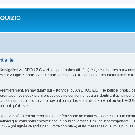
ROUIZIG
tialité
 Korvigelloù An DROUIZIG » et ses partenaires affiliés (désignés ci-après par « nou
par « logiciel phpBB » et « phpBB Limited ») utilisent toutes les informations colle
 Premièrement, en naviguant sur « Korvigelloù An DROUIZIG », le logiciel phpBB gén
ordinateur. Les deux premiers cookies ne contiennent qu’un identifiant utilisateur 
okie sera créé lors de votre navigation sur les sujets de « Korvigelloù An DROUIZI
n tant qu’utilisateur.
us pouvons également créer une quatrième sorte de cookies, externes au document 
mations que vous nous envoyez et que nous collectons. Ceci peut correspondre — m
IZIG » (désignée ci-après par « votre compte ») et les messages que vous publiez ap