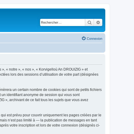
Rechercher
Recherche avancé
Connexion
s », « notre », « nos », « Korvigelloù An DROUIZIG » et
ctées lors des sessions d’utilisation de votre part (désignées
èrera un certain nombre de cookies qui sont de petits fichiers
et un identifiant anonyme de session qui vous sont
G », archivant de ce fait tous les sujets que vous avez
qui est prévu pour couvrir uniquement les pages créées par le
ais n’est pas limité à — la publication de messages en tant
rès votre inscription et lors de votre connexion (désignés ci-