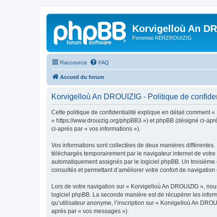
Korvigelloù An D
Foromoù KERZROUIZIG
Raccourcis
FAQ
Accueil du forum
Korvigelloù An DROUIZIG - Politique de confiden
Cette politique de confidentialité explique en détail comment «
« https://www.drouizig.org/phpBB3 ») et phpBB (désigné ci-après 
ci-après par « vos informations »).
Vos informations sont collectées de deux manières différentes.
téléchargés temporairement par le navigateur internet de votre 
automatiquement assignés par le logiciel phpBB. Un troisième co
consultés et permettant d’améliorer votre confort de navigation e
Lors de votre navigation sur « Korvigelloù An DROUIZIG », no
logiciel phpBB. La seconde manière est de récupérer les infor
qu’utilisateur anonyme, l’inscription sur « Korvigelloù An DROU
après par « vos messages »).