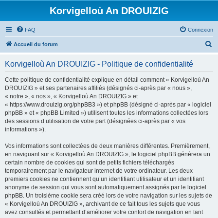
Korvigelloù An DROUIZIG
FAQ
Connexion
R
Accueil du forum
e
Korvigelloù An DROUIZIG - Politique de confidentialité
c
h
Cette politique de confidentialité explique en détail comment « Korvigelloù An
DROUIZIG » et ses partenaires affiliés (désignés ci-après par « nous »,
e
« notre », « nos », « Korvigelloù An DROUIZIG » et
r
« https://www.drouizig.org/phpBB3 ») et phpBB (désigné ci-après par « logiciel
phpBB » et « phpBB Limited ») utilisent toutes les informations collectées lors
c
des sessions d’utilisation de votre part (désignées ci-après par « vos
h
informations »).
e
Vos informations sont collectées de deux manières différentes. Premièrement,
r
en naviguant sur « Korvigelloù An DROUIZIG », le logiciel phpBB génèrera un
certain nombre de cookies qui sont de petits fichiers téléchargés
temporairement par le navigateur internet de votre ordinateur. Les deux
premiers cookies ne contiennent qu’un identifiant utilisateur et un identifiant
anonyme de session qui vous sont automatiquement assignés par le logiciel
phpBB. Un troisième cookie sera créé lors de votre navigation sur les sujets de
« Korvigelloù An DROUIZIG », archivant de ce fait tous les sujets que vous
avez consultés et permettant d’améliorer votre confort de navigation en tant