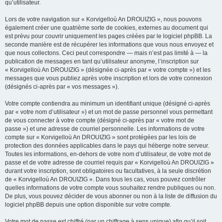
qu’utilisateur.
Lors de votre navigation sur « Korvigelloù An DROUIZIG », nous pouvons
également créer une quatrième sorte de cookies, externes au document qui
est prévu pour couvrir uniquement les pages créées par le logiciel phpBB. La
seconde manière est de récupérer les informations que vous nous envoyez et
que nous collectons. Ceci peut correspondre — mais n’est pas limité à — la
publication de messages en tant qu’utilisateur anonyme, l’inscription sur
« Korvigelloù An DROUIZIG » (désignée ci-après par « votre compte ») et les
messages que vous publiez après votre inscription et lors de votre connexion
(désignés ci-après par « vos messages »).
Votre compte contiendra au minimum un identifiant unique (désigné ci-après
par « votre nom d’utilisateur ») et un mot de passe personnel vous permettant
de vous connecter à votre compte (désigné ci-après par « votre mot de
passe ») et une adresse de courriel personnelle. Les informations de votre
compte sur « Korvigelloù An DROUIZIG » sont protégées par les lois de
protection des données applicables dans le pays qui héberge notre serveur.
Toutes les informations, en-dehors de votre nom d’utilisateur, de votre mot de
passe et de votre adresse de courriel requis par « Korvigelloù An DROUIZIG »
durant votre inscription, sont obligatoires ou facultatives, à la seule discrétion
de « Korvigelloù An DROUIZIG ». Dans tous les cas, vous pouvez contrôler
quelles informations de votre compte vous souhaitez rendre publiques ou non.
De plus, vous pouvez décider de vous abonner ou non à la liste de diffusion du
logiciel phpBB depuis une option disponible sur votre compte.
Votre mot de passe est chiffré (par un chiffrage à sens unique) afin qu’il soit