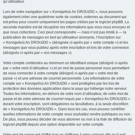
qu’utilisateur.
Lors de votre navigation sur « Korvigelloù An DROUIZIG », nous pouvons
également créer une quatrième sorte de cookies, externes au document qui
est prévu pour couvrir uniquement les pages créées par le logiciel phpBB. La
seconde manière est de récupérer les informations que vous nous envoyez et
que nous collectons. Ceci peut correspondre — mais n’est pas limité à — la
publication de messages en tant qu’utilisateur anonyme, l’inscription sur
« Korvigelloù An DROUIZIG » (désignée ci-après par « votre compte ») et les
messages que vous publiez après votre inscription et lors de votre connexion
(désignés ci-après par « vos messages »).
Votre compte contiendra au minimum un identifiant unique (désigné ci-après
par « votre nom d’utilisateur ») et un mot de passe personnel vous permettant
de vous connecter à votre compte (désigné ci-après par « votre mot de
passe ») et une adresse de courriel personnelle. Les informations de votre
compte sur « Korvigelloù An DROUIZIG » sont protégées par les lois de
protection des données applicables dans le pays qui héberge notre serveur.
Toutes les informations, en-dehors de votre nom d’utilisateur, de votre mot de
passe et de votre adresse de courriel requis par « Korvigelloù An DROUIZIG »
durant votre inscription, sont obligatoires ou facultatives, à la seule discrétion
de « Korvigelloù An DROUIZIG ». Dans tous les cas, vous pouvez contrôler
quelles informations de votre compte vous souhaitez rendre publiques ou non.
De plus, vous pouvez décider de vous abonner ou non à la liste de diffusion du
logiciel phpBB depuis une option disponible sur votre compte.
Votre mot de passe est chiffré (par un chiffrage à sens unique) afin qu’il soit