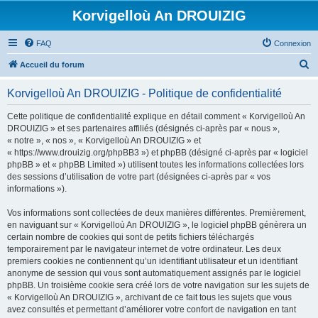
Korvigelloù An DROUIZIG
FAQ
Connexion
R
Accueil du forum
e
Korvigelloù An DROUIZIG - Politique de confidentialité
c
h
Cette politique de confidentialité explique en détail comment « Korvigelloù An
DROUIZIG » et ses partenaires affiliés (désignés ci-après par « nous »,
e
« notre », « nos », « Korvigelloù An DROUIZIG » et
r
« https://www.drouizig.org/phpBB3 ») et phpBB (désigné ci-après par « logiciel
phpBB » et « phpBB Limited ») utilisent toutes les informations collectées lors
c
des sessions d’utilisation de votre part (désignées ci-après par « vos
h
informations »).
e
Vos informations sont collectées de deux manières différentes. Premièrement,
r
en naviguant sur « Korvigelloù An DROUIZIG », le logiciel phpBB génèrera un
certain nombre de cookies qui sont de petits fichiers téléchargés
temporairement par le navigateur internet de votre ordinateur. Les deux
premiers cookies ne contiennent qu’un identifiant utilisateur et un identifiant
anonyme de session qui vous sont automatiquement assignés par le logiciel
phpBB. Un troisième cookie sera créé lors de votre navigation sur les sujets de
« Korvigelloù An DROUIZIG », archivant de ce fait tous les sujets que vous
avez consultés et permettant d’améliorer votre confort de navigation en tant