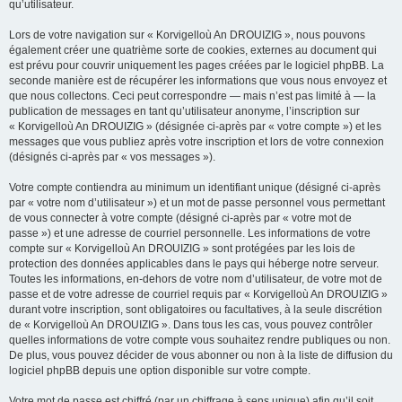
qu’utilisateur.
Lors de votre navigation sur « Korvigelloù An DROUIZIG », nous pouvons
également créer une quatrième sorte de cookies, externes au document qui
est prévu pour couvrir uniquement les pages créées par le logiciel phpBB. La
seconde manière est de récupérer les informations que vous nous envoyez et
que nous collectons. Ceci peut correspondre — mais n’est pas limité à — la
publication de messages en tant qu’utilisateur anonyme, l’inscription sur
« Korvigelloù An DROUIZIG » (désignée ci-après par « votre compte ») et les
messages que vous publiez après votre inscription et lors de votre connexion
(désignés ci-après par « vos messages »).
Votre compte contiendra au minimum un identifiant unique (désigné ci-après
par « votre nom d’utilisateur ») et un mot de passe personnel vous permettant
de vous connecter à votre compte (désigné ci-après par « votre mot de
passe ») et une adresse de courriel personnelle. Les informations de votre
compte sur « Korvigelloù An DROUIZIG » sont protégées par les lois de
protection des données applicables dans le pays qui héberge notre serveur.
Toutes les informations, en-dehors de votre nom d’utilisateur, de votre mot de
passe et de votre adresse de courriel requis par « Korvigelloù An DROUIZIG »
durant votre inscription, sont obligatoires ou facultatives, à la seule discrétion
de « Korvigelloù An DROUIZIG ». Dans tous les cas, vous pouvez contrôler
quelles informations de votre compte vous souhaitez rendre publiques ou non.
De plus, vous pouvez décider de vous abonner ou non à la liste de diffusion du
logiciel phpBB depuis une option disponible sur votre compte.
Votre mot de passe est chiffré (par un chiffrage à sens unique) afin qu’il soit