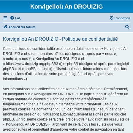
Korvigelloù An DROUIZIG
FAQ
Connexion
R
Accueil du forum
e
Korvigelloù An DROUIZIG - Politique de confidentialité
c
h
Cette politique de confidentialité explique en détail comment « Korvigelloù An
DROUIZIG » et ses partenaires affiliés (désignés ci-après par « nous »,
e
« notre », « nos », « Korvigelloù An DROUIZIG » et
r
« https://www.drouizig.org/phpBB3 ») et phpBB (désigné ci-après par « logiciel
phpBB » et « phpBB Limited ») utilisent toutes les informations collectées lors
c
des sessions d’utilisation de votre part (désignées ci-après par « vos
h
informations »).
e
Vos informations sont collectées de deux manières différentes. Premièrement,
r
en naviguant sur « Korvigelloù An DROUIZIG », le logiciel phpBB génèrera un
certain nombre de cookies qui sont de petits fichiers téléchargés
temporairement par le navigateur internet de votre ordinateur. Les deux
premiers cookies ne contiennent qu’un identifiant utilisateur et un identifiant
anonyme de session qui vous sont automatiquement assignés par le logiciel
phpBB. Un troisième cookie sera créé lors de votre navigation sur les sujets de
« Korvigelloù An DROUIZIG », archivant de ce fait tous les sujets que vous
avez consultés et permettant d’améliorer votre confort de navigation en tant