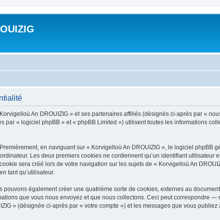
ROUIZIG
tialité
 Korvigelloù An DROUIZIG » et ses partenaires affiliés (désignés ci-après par « nou
par « logiciel phpBB » et « phpBB Limited ») utilisent toutes les informations colle
 Premièrement, en naviguant sur « Korvigelloù An DROUIZIG », le logiciel phpBB gén
ordinateur. Les deux premiers cookies ne contiennent qu’un identifiant utilisateur 
okie sera créé lors de votre navigation sur les sujets de « Korvigelloù An DROUIZI
n tant qu’utilisateur.
us pouvons également créer une quatrième sorte de cookies, externes au document 
mations que vous nous envoyez et que nous collectons. Ceci peut correspondre — m
IZIG » (désignée ci-après par « votre compte ») et les messages que vous publiez ap