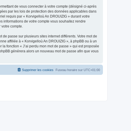
ermettant de vous connecter à votre compte (désigné ci-après
gées par les lois de protection des données applicables dans
rriel requis par « Korvigelloù An DROUIZIG » durant votre
lles informations de votre compte vous souhaitez rendre
r votre compte.
 de passe sur plusieurs sites internet différents. Votre mot de
nne affiliée à « Korvigelloù An DROUIZIG », à phpBB ou à un
er la fonction « J’ai perdu mon mot de passe » qui est proposée
ciel phpBB générera alors un nouveau mot de passe afin que vous
Supprimer les cookies
Fuseau horaire sur
UTC+01:00