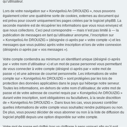
qu’utilisateur.
Lors de votre navigation sur « Korvigelloù An DROUIZIG », nous pouvons
également créer une quatrième sorte de cookies, externes au document qui
est prévu pour couvrir uniquement les pages créées par le logiciel phpBB. La
seconde manière est de récupérer les informations que vous nous envoyez et
que nous collectons. Ceci peut correspondre — mais n’est pas limité à — la
publication de messages en tant qu’utilisateur anonyme, l’inscription sur
« Korvigelloù An DROUIZIG » (désignée ci-après par « votre compte ») et les
messages que vous publiez après votre inscription et lors de votre connexion
(désignés ci-après par « vos messages »).
Votre compte contiendra au minimum un identifiant unique (désigné ci-après
par « votre nom d’utilisateur ») et un mot de passe personnel vous permettant
de vous connecter à votre compte (désigné ci-après par « votre mot de
passe ») et une adresse de courriel personnelle. Les informations de votre
compte sur « Korvigelloù An DROUIZIG » sont protégées par les lois de
protection des données applicables dans le pays qui héberge notre serveur.
Toutes les informations, en-dehors de votre nom d’utilisateur, de votre mot de
passe et de votre adresse de courriel requis par « Korvigelloù An DROUIZIG »
durant votre inscription, sont obligatoires ou facultatives, à la seule discrétion
de « Korvigelloù An DROUIZIG ». Dans tous les cas, vous pouvez contrôler
quelles informations de votre compte vous souhaitez rendre publiques ou non.
De plus, vous pouvez décider de vous abonner ou non à la liste de diffusion du
logiciel phpBB depuis une option disponible sur votre compte.
Votre mot de passe est chiffré (par un chiffrage à sens unique) afin qu’il soit