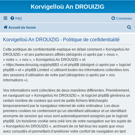
Korvigelloù An DROUIZIG
FAQ
Connexion
R
Accueil du forum
e
Korvigelloù An DROUIZIG - Politique de confidentialité
c
h
Cette politique de confidentialité explique en détail comment « Korvigelloù An
DROUIZIG » et ses partenaires affiliés (désignés ci-après par « nous »,
e
« notre », « nos », « Korvigelloù An DROUIZIG » et
r
« https://www.drouizig.org/phpBB3 ») et phpBB (désigné ci-après par « logiciel
phpBB » et « phpBB Limited ») utilisent toutes les informations collectées lors
c
des sessions d’utilisation de votre part (désignées ci-après par « vos
h
informations »).
e
Vos informations sont collectées de deux manières différentes. Premièrement,
r
en naviguant sur « Korvigelloù An DROUIZIG », le logiciel phpBB génèrera un
certain nombre de cookies qui sont de petits fichiers téléchargés
temporairement par le navigateur internet de votre ordinateur. Les deux
premiers cookies ne contiennent qu’un identifiant utilisateur et un identifiant
anonyme de session qui vous sont automatiquement assignés par le logiciel
phpBB. Un troisième cookie sera créé lors de votre navigation sur les sujets de
« Korvigelloù An DROUIZIG », archivant de ce fait tous les sujets que vous
avez consultés et permettant d’améliorer votre confort de navigation en tant