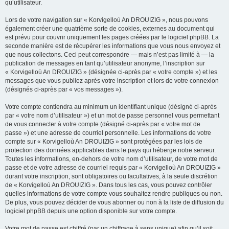
qu’utilisateur.
Lors de votre navigation sur « Korvigelloù An DROUIZIG », nous pouvons
également créer une quatrième sorte de cookies, externes au document qui
est prévu pour couvrir uniquement les pages créées par le logiciel phpBB. La
seconde manière est de récupérer les informations que vous nous envoyez et
que nous collectons. Ceci peut correspondre — mais n’est pas limité à — la
publication de messages en tant qu’utilisateur anonyme, l’inscription sur
« Korvigelloù An DROUIZIG » (désignée ci-après par « votre compte ») et les
messages que vous publiez après votre inscription et lors de votre connexion
(désignés ci-après par « vos messages »).
Votre compte contiendra au minimum un identifiant unique (désigné ci-après
par « votre nom d’utilisateur ») et un mot de passe personnel vous permettant
de vous connecter à votre compte (désigné ci-après par « votre mot de
passe ») et une adresse de courriel personnelle. Les informations de votre
compte sur « Korvigelloù An DROUIZIG » sont protégées par les lois de
protection des données applicables dans le pays qui héberge notre serveur.
Toutes les informations, en-dehors de votre nom d’utilisateur, de votre mot de
passe et de votre adresse de courriel requis par « Korvigelloù An DROUIZIG »
durant votre inscription, sont obligatoires ou facultatives, à la seule discrétion
de « Korvigelloù An DROUIZIG ». Dans tous les cas, vous pouvez contrôler
quelles informations de votre compte vous souhaitez rendre publiques ou non.
De plus, vous pouvez décider de vous abonner ou non à la liste de diffusion du
logiciel phpBB depuis une option disponible sur votre compte.
Votre mot de passe est chiffré (par un chiffrage à sens unique) afin qu’il soit