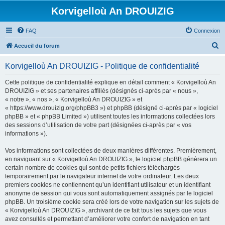
Korvigelloù An DROUIZIG
FAQ
Connexion
R
Accueil du forum
e
Korvigelloù An DROUIZIG - Politique de confidentialité
c
h
Cette politique de confidentialité explique en détail comment « Korvigelloù An
DROUIZIG » et ses partenaires affiliés (désignés ci-après par « nous »,
e
« notre », « nos », « Korvigelloù An DROUIZIG » et
r
« https://www.drouizig.org/phpBB3 ») et phpBB (désigné ci-après par « logiciel
phpBB » et « phpBB Limited ») utilisent toutes les informations collectées lors
c
des sessions d’utilisation de votre part (désignées ci-après par « vos
h
informations »).
e
Vos informations sont collectées de deux manières différentes. Premièrement,
r
en naviguant sur « Korvigelloù An DROUIZIG », le logiciel phpBB génèrera un
certain nombre de cookies qui sont de petits fichiers téléchargés
temporairement par le navigateur internet de votre ordinateur. Les deux
premiers cookies ne contiennent qu’un identifiant utilisateur et un identifiant
anonyme de session qui vous sont automatiquement assignés par le logiciel
phpBB. Un troisième cookie sera créé lors de votre navigation sur les sujets de
« Korvigelloù An DROUIZIG », archivant de ce fait tous les sujets que vous
avez consultés et permettant d’améliorer votre confort de navigation en tant