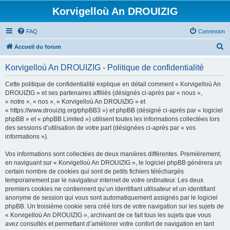
Korvigelloù An DROUIZIG
FAQ
Connexion
R
Accueil du forum
e
Korvigelloù An DROUIZIG - Politique de confidentialité
c
h
Cette politique de confidentialité explique en détail comment « Korvigelloù An
DROUIZIG » et ses partenaires affiliés (désignés ci-après par « nous »,
e
« notre », « nos », « Korvigelloù An DROUIZIG » et
r
« https://www.drouizig.org/phpBB3 ») et phpBB (désigné ci-après par « logiciel
phpBB » et « phpBB Limited ») utilisent toutes les informations collectées lors
c
des sessions d’utilisation de votre part (désignées ci-après par « vos
h
informations »).
e
Vos informations sont collectées de deux manières différentes. Premièrement,
r
en naviguant sur « Korvigelloù An DROUIZIG », le logiciel phpBB génèrera un
certain nombre de cookies qui sont de petits fichiers téléchargés
temporairement par le navigateur internet de votre ordinateur. Les deux
premiers cookies ne contiennent qu’un identifiant utilisateur et un identifiant
anonyme de session qui vous sont automatiquement assignés par le logiciel
phpBB. Un troisième cookie sera créé lors de votre navigation sur les sujets de
« Korvigelloù An DROUIZIG », archivant de ce fait tous les sujets que vous
avez consultés et permettant d’améliorer votre confort de navigation en tant