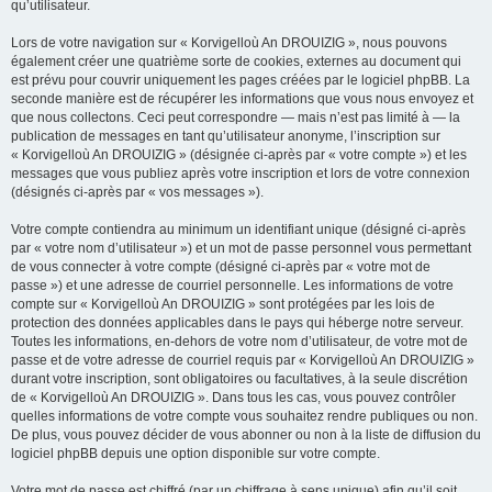
qu’utilisateur.
Lors de votre navigation sur « Korvigelloù An DROUIZIG », nous pouvons
également créer une quatrième sorte de cookies, externes au document qui
est prévu pour couvrir uniquement les pages créées par le logiciel phpBB. La
seconde manière est de récupérer les informations que vous nous envoyez et
que nous collectons. Ceci peut correspondre — mais n’est pas limité à — la
publication de messages en tant qu’utilisateur anonyme, l’inscription sur
« Korvigelloù An DROUIZIG » (désignée ci-après par « votre compte ») et les
messages que vous publiez après votre inscription et lors de votre connexion
(désignés ci-après par « vos messages »).
Votre compte contiendra au minimum un identifiant unique (désigné ci-après
par « votre nom d’utilisateur ») et un mot de passe personnel vous permettant
de vous connecter à votre compte (désigné ci-après par « votre mot de
passe ») et une adresse de courriel personnelle. Les informations de votre
compte sur « Korvigelloù An DROUIZIG » sont protégées par les lois de
protection des données applicables dans le pays qui héberge notre serveur.
Toutes les informations, en-dehors de votre nom d’utilisateur, de votre mot de
passe et de votre adresse de courriel requis par « Korvigelloù An DROUIZIG »
durant votre inscription, sont obligatoires ou facultatives, à la seule discrétion
de « Korvigelloù An DROUIZIG ». Dans tous les cas, vous pouvez contrôler
quelles informations de votre compte vous souhaitez rendre publiques ou non.
De plus, vous pouvez décider de vous abonner ou non à la liste de diffusion du
logiciel phpBB depuis une option disponible sur votre compte.
Votre mot de passe est chiffré (par un chiffrage à sens unique) afin qu’il soit