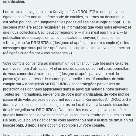
qu’utilisateur.
Lors de votre navigation sur « Korvigelloù An DROUIZIG », nous pouvons
également créer une quatrième sorte de cookies, externes au document qui
est prévu pour couvrir uniquement les pages créées par le logiciel phpBB. La
seconde manière est de récupérer les informations que vous nous envoyez et
que nous collectons. Ceci peut correspondre — mais n’est pas limité à — la
publication de messages en tant qu’utilisateur anonyme, l’inscription sur
« Korvigelloù An DROUIZIG » (désignée ci-après par « votre compte ») et les
messages que vous publiez après votre inscription et lors de votre connexion
(désignés ci-après par « vos messages »).
Votre compte contiendra au minimum un identifiant unique (désigné ci-après
par « votre nom d’utilisateur ») et un mot de passe personnel vous permettant
de vous connecter à votre compte (désigné ci-après par « votre mot de
passe ») et une adresse de courriel personnelle. Les informations de votre
compte sur « Korvigelloù An DROUIZIG » sont protégées par les lois de
protection des données applicables dans le pays qui héberge notre serveur.
Toutes les informations, en-dehors de votre nom d’utilisateur, de votre mot de
passe et de votre adresse de courriel requis par « Korvigelloù An DROUIZIG »
durant votre inscription, sont obligatoires ou facultatives, à la seule discrétion
de « Korvigelloù An DROUIZIG ». Dans tous les cas, vous pouvez contrôler
quelles informations de votre compte vous souhaitez rendre publiques ou non.
De plus, vous pouvez décider de vous abonner ou non à la liste de diffusion du
logiciel phpBB depuis une option disponible sur votre compte.
Votre mot de passe est chiffré (par un chiffrage à sens unique) afin qu’il soit