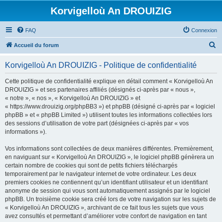
Korvigelloù An DROUIZIG
FAQ
Connexion
R
Accueil du forum
e
Korvigelloù An DROUIZIG - Politique de confidentialité
c
h
Cette politique de confidentialité explique en détail comment « Korvigelloù An
DROUIZIG » et ses partenaires affiliés (désignés ci-après par « nous »,
e
« notre », « nos », « Korvigelloù An DROUIZIG » et
r
« https://www.drouizig.org/phpBB3 ») et phpBB (désigné ci-après par « logiciel
phpBB » et « phpBB Limited ») utilisent toutes les informations collectées lors
c
des sessions d’utilisation de votre part (désignées ci-après par « vos
h
informations »).
e
Vos informations sont collectées de deux manières différentes. Premièrement,
r
en naviguant sur « Korvigelloù An DROUIZIG », le logiciel phpBB génèrera un
certain nombre de cookies qui sont de petits fichiers téléchargés
temporairement par le navigateur internet de votre ordinateur. Les deux
premiers cookies ne contiennent qu’un identifiant utilisateur et un identifiant
anonyme de session qui vous sont automatiquement assignés par le logiciel
phpBB. Un troisième cookie sera créé lors de votre navigation sur les sujets de
« Korvigelloù An DROUIZIG », archivant de ce fait tous les sujets que vous
avez consultés et permettant d’améliorer votre confort de navigation en tant