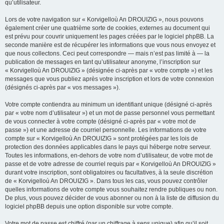
qu’utilisateur.
Lors de votre navigation sur « Korvigelloù An DROUIZIG », nous pouvons
également créer une quatrième sorte de cookies, externes au document qui
est prévu pour couvrir uniquement les pages créées par le logiciel phpBB. La
seconde manière est de récupérer les informations que vous nous envoyez et
que nous collectons. Ceci peut correspondre — mais n’est pas limité à — la
publication de messages en tant qu’utilisateur anonyme, l’inscription sur
« Korvigelloù An DROUIZIG » (désignée ci-après par « votre compte ») et les
messages que vous publiez après votre inscription et lors de votre connexion
(désignés ci-après par « vos messages »).
Votre compte contiendra au minimum un identifiant unique (désigné ci-après
par « votre nom d’utilisateur ») et un mot de passe personnel vous permettant
de vous connecter à votre compte (désigné ci-après par « votre mot de
passe ») et une adresse de courriel personnelle. Les informations de votre
compte sur « Korvigelloù An DROUIZIG » sont protégées par les lois de
protection des données applicables dans le pays qui héberge notre serveur.
Toutes les informations, en-dehors de votre nom d’utilisateur, de votre mot de
passe et de votre adresse de courriel requis par « Korvigelloù An DROUIZIG »
durant votre inscription, sont obligatoires ou facultatives, à la seule discrétion
de « Korvigelloù An DROUIZIG ». Dans tous les cas, vous pouvez contrôler
quelles informations de votre compte vous souhaitez rendre publiques ou non.
De plus, vous pouvez décider de vous abonner ou non à la liste de diffusion du
logiciel phpBB depuis une option disponible sur votre compte.
Votre mot de passe est chiffré (par un chiffrage à sens unique) afin qu’il soit