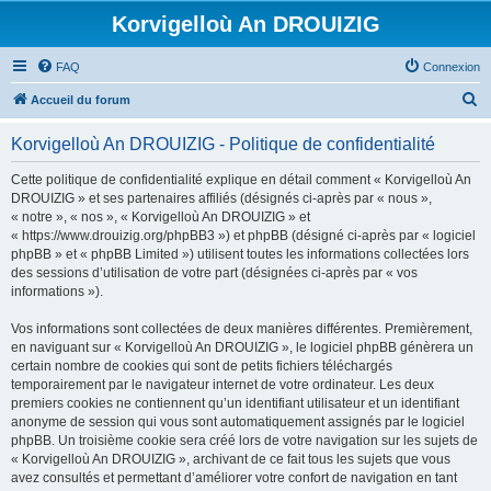
Korvigelloù An DROUIZIG
FAQ
Connexion
R
Accueil du forum
e
Korvigelloù An DROUIZIG - Politique de confidentialité
c
h
Cette politique de confidentialité explique en détail comment « Korvigelloù An
DROUIZIG » et ses partenaires affiliés (désignés ci-après par « nous »,
e
« notre », « nos », « Korvigelloù An DROUIZIG » et
r
« https://www.drouizig.org/phpBB3 ») et phpBB (désigné ci-après par « logiciel
phpBB » et « phpBB Limited ») utilisent toutes les informations collectées lors
c
des sessions d’utilisation de votre part (désignées ci-après par « vos
h
informations »).
e
Vos informations sont collectées de deux manières différentes. Premièrement,
r
en naviguant sur « Korvigelloù An DROUIZIG », le logiciel phpBB génèrera un
certain nombre de cookies qui sont de petits fichiers téléchargés
temporairement par le navigateur internet de votre ordinateur. Les deux
premiers cookies ne contiennent qu’un identifiant utilisateur et un identifiant
anonyme de session qui vous sont automatiquement assignés par le logiciel
phpBB. Un troisième cookie sera créé lors de votre navigation sur les sujets de
« Korvigelloù An DROUIZIG », archivant de ce fait tous les sujets que vous
avez consultés et permettant d’améliorer votre confort de navigation en tant