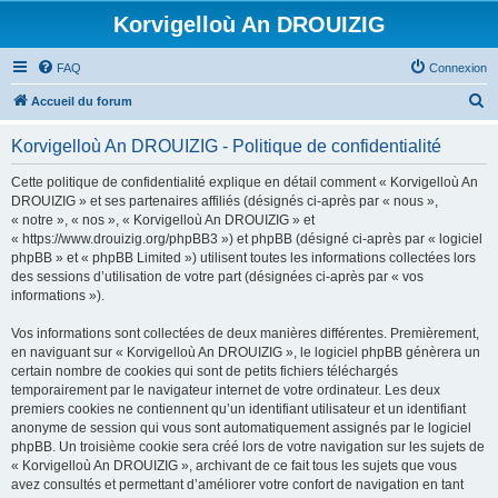
Korvigelloù An DROUIZIG
FAQ
Connexion
R
Accueil du forum
e
Korvigelloù An DROUIZIG - Politique de confidentialité
c
h
Cette politique de confidentialité explique en détail comment « Korvigelloù An
DROUIZIG » et ses partenaires affiliés (désignés ci-après par « nous »,
e
« notre », « nos », « Korvigelloù An DROUIZIG » et
r
« https://www.drouizig.org/phpBB3 ») et phpBB (désigné ci-après par « logiciel
phpBB » et « phpBB Limited ») utilisent toutes les informations collectées lors
c
des sessions d’utilisation de votre part (désignées ci-après par « vos
h
informations »).
e
Vos informations sont collectées de deux manières différentes. Premièrement,
r
en naviguant sur « Korvigelloù An DROUIZIG », le logiciel phpBB génèrera un
certain nombre de cookies qui sont de petits fichiers téléchargés
temporairement par le navigateur internet de votre ordinateur. Les deux
premiers cookies ne contiennent qu’un identifiant utilisateur et un identifiant
anonyme de session qui vous sont automatiquement assignés par le logiciel
phpBB. Un troisième cookie sera créé lors de votre navigation sur les sujets de
« Korvigelloù An DROUIZIG », archivant de ce fait tous les sujets que vous
avez consultés et permettant d’améliorer votre confort de navigation en tant