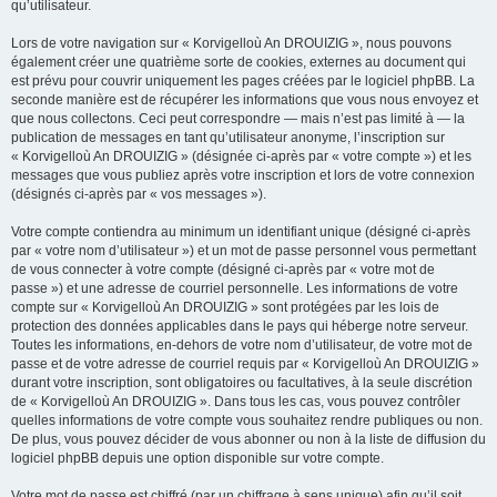
qu’utilisateur.
Lors de votre navigation sur « Korvigelloù An DROUIZIG », nous pouvons
également créer une quatrième sorte de cookies, externes au document qui
est prévu pour couvrir uniquement les pages créées par le logiciel phpBB. La
seconde manière est de récupérer les informations que vous nous envoyez et
que nous collectons. Ceci peut correspondre — mais n’est pas limité à — la
publication de messages en tant qu’utilisateur anonyme, l’inscription sur
« Korvigelloù An DROUIZIG » (désignée ci-après par « votre compte ») et les
messages que vous publiez après votre inscription et lors de votre connexion
(désignés ci-après par « vos messages »).
Votre compte contiendra au minimum un identifiant unique (désigné ci-après
par « votre nom d’utilisateur ») et un mot de passe personnel vous permettant
de vous connecter à votre compte (désigné ci-après par « votre mot de
passe ») et une adresse de courriel personnelle. Les informations de votre
compte sur « Korvigelloù An DROUIZIG » sont protégées par les lois de
protection des données applicables dans le pays qui héberge notre serveur.
Toutes les informations, en-dehors de votre nom d’utilisateur, de votre mot de
passe et de votre adresse de courriel requis par « Korvigelloù An DROUIZIG »
durant votre inscription, sont obligatoires ou facultatives, à la seule discrétion
de « Korvigelloù An DROUIZIG ». Dans tous les cas, vous pouvez contrôler
quelles informations de votre compte vous souhaitez rendre publiques ou non.
De plus, vous pouvez décider de vous abonner ou non à la liste de diffusion du
logiciel phpBB depuis une option disponible sur votre compte.
Votre mot de passe est chiffré (par un chiffrage à sens unique) afin qu’il soit