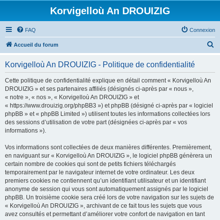
Korvigelloù An DROUIZIG
FAQ
Connexion
R
Accueil du forum
e
Korvigelloù An DROUIZIG - Politique de confidentialité
c
h
Cette politique de confidentialité explique en détail comment « Korvigelloù An
DROUIZIG » et ses partenaires affiliés (désignés ci-après par « nous »,
e
« notre », « nos », « Korvigelloù An DROUIZIG » et
r
« https://www.drouizig.org/phpBB3 ») et phpBB (désigné ci-après par « logiciel
phpBB » et « phpBB Limited ») utilisent toutes les informations collectées lors
c
des sessions d’utilisation de votre part (désignées ci-après par « vos
h
informations »).
e
Vos informations sont collectées de deux manières différentes. Premièrement,
r
en naviguant sur « Korvigelloù An DROUIZIG », le logiciel phpBB génèrera un
certain nombre de cookies qui sont de petits fichiers téléchargés
temporairement par le navigateur internet de votre ordinateur. Les deux
premiers cookies ne contiennent qu’un identifiant utilisateur et un identifiant
anonyme de session qui vous sont automatiquement assignés par le logiciel
phpBB. Un troisième cookie sera créé lors de votre navigation sur les sujets de
« Korvigelloù An DROUIZIG », archivant de ce fait tous les sujets que vous
avez consultés et permettant d’améliorer votre confort de navigation en tant