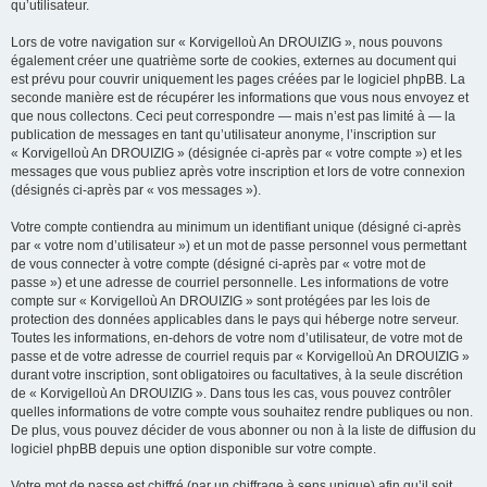
qu’utilisateur.
Lors de votre navigation sur « Korvigelloù An DROUIZIG », nous pouvons
également créer une quatrième sorte de cookies, externes au document qui
est prévu pour couvrir uniquement les pages créées par le logiciel phpBB. La
seconde manière est de récupérer les informations que vous nous envoyez et
que nous collectons. Ceci peut correspondre — mais n’est pas limité à — la
publication de messages en tant qu’utilisateur anonyme, l’inscription sur
« Korvigelloù An DROUIZIG » (désignée ci-après par « votre compte ») et les
messages que vous publiez après votre inscription et lors de votre connexion
(désignés ci-après par « vos messages »).
Votre compte contiendra au minimum un identifiant unique (désigné ci-après
par « votre nom d’utilisateur ») et un mot de passe personnel vous permettant
de vous connecter à votre compte (désigné ci-après par « votre mot de
passe ») et une adresse de courriel personnelle. Les informations de votre
compte sur « Korvigelloù An DROUIZIG » sont protégées par les lois de
protection des données applicables dans le pays qui héberge notre serveur.
Toutes les informations, en-dehors de votre nom d’utilisateur, de votre mot de
passe et de votre adresse de courriel requis par « Korvigelloù An DROUIZIG »
durant votre inscription, sont obligatoires ou facultatives, à la seule discrétion
de « Korvigelloù An DROUIZIG ». Dans tous les cas, vous pouvez contrôler
quelles informations de votre compte vous souhaitez rendre publiques ou non.
De plus, vous pouvez décider de vous abonner ou non à la liste de diffusion du
logiciel phpBB depuis une option disponible sur votre compte.
Votre mot de passe est chiffré (par un chiffrage à sens unique) afin qu’il soit