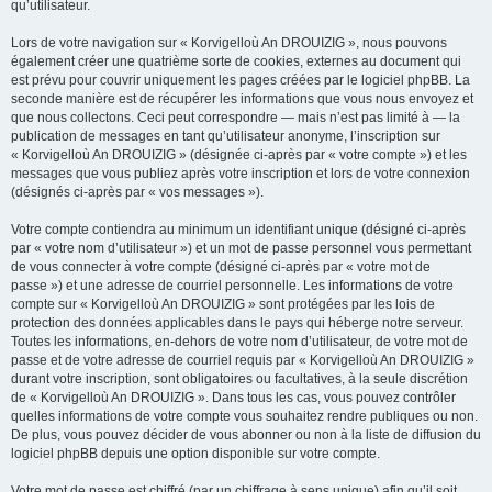
qu’utilisateur.
Lors de votre navigation sur « Korvigelloù An DROUIZIG », nous pouvons
également créer une quatrième sorte de cookies, externes au document qui
est prévu pour couvrir uniquement les pages créées par le logiciel phpBB. La
seconde manière est de récupérer les informations que vous nous envoyez et
que nous collectons. Ceci peut correspondre — mais n’est pas limité à — la
publication de messages en tant qu’utilisateur anonyme, l’inscription sur
« Korvigelloù An DROUIZIG » (désignée ci-après par « votre compte ») et les
messages que vous publiez après votre inscription et lors de votre connexion
(désignés ci-après par « vos messages »).
Votre compte contiendra au minimum un identifiant unique (désigné ci-après
par « votre nom d’utilisateur ») et un mot de passe personnel vous permettant
de vous connecter à votre compte (désigné ci-après par « votre mot de
passe ») et une adresse de courriel personnelle. Les informations de votre
compte sur « Korvigelloù An DROUIZIG » sont protégées par les lois de
protection des données applicables dans le pays qui héberge notre serveur.
Toutes les informations, en-dehors de votre nom d’utilisateur, de votre mot de
passe et de votre adresse de courriel requis par « Korvigelloù An DROUIZIG »
durant votre inscription, sont obligatoires ou facultatives, à la seule discrétion
de « Korvigelloù An DROUIZIG ». Dans tous les cas, vous pouvez contrôler
quelles informations de votre compte vous souhaitez rendre publiques ou non.
De plus, vous pouvez décider de vous abonner ou non à la liste de diffusion du
logiciel phpBB depuis une option disponible sur votre compte.
Votre mot de passe est chiffré (par un chiffrage à sens unique) afin qu’il soit