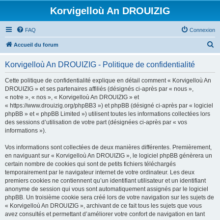
Korvigelloù An DROUIZIG
FAQ
Connexion
R
Accueil du forum
e
Korvigelloù An DROUIZIG - Politique de confidentialité
c
h
Cette politique de confidentialité explique en détail comment « Korvigelloù An
DROUIZIG » et ses partenaires affiliés (désignés ci-après par « nous »,
e
« notre », « nos », « Korvigelloù An DROUIZIG » et
r
« https://www.drouizig.org/phpBB3 ») et phpBB (désigné ci-après par « logiciel
phpBB » et « phpBB Limited ») utilisent toutes les informations collectées lors
c
des sessions d’utilisation de votre part (désignées ci-après par « vos
h
informations »).
e
Vos informations sont collectées de deux manières différentes. Premièrement,
r
en naviguant sur « Korvigelloù An DROUIZIG », le logiciel phpBB génèrera un
certain nombre de cookies qui sont de petits fichiers téléchargés
temporairement par le navigateur internet de votre ordinateur. Les deux
premiers cookies ne contiennent qu’un identifiant utilisateur et un identifiant
anonyme de session qui vous sont automatiquement assignés par le logiciel
phpBB. Un troisième cookie sera créé lors de votre navigation sur les sujets de
« Korvigelloù An DROUIZIG », archivant de ce fait tous les sujets que vous
avez consultés et permettant d’améliorer votre confort de navigation en tant