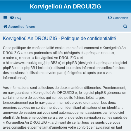
Korvigelloù An DROUIZIG
FAQ
Connexion
R
Accueil du forum
e
Korvigelloù An DROUIZIG - Politique de confidentialité
c
h
Cette politique de confidentialité explique en détail comment « Korvigelloù An
DROUIZIG » et ses partenaires affiliés (désignés ci-après par « nous »,
e
« notre », « nos », « Korvigelloù An DROUIZIG » et
r
« https://www.drouizig.org/phpBB3 ») et phpBB (désigné ci-après par « logiciel
phpBB » et « phpBB Limited ») utilisent toutes les informations collectées lors
c
des sessions d’utilisation de votre part (désignées ci-après par « vos
h
informations »).
e
Vos informations sont collectées de deux manières différentes. Premièrement,
r
en naviguant sur « Korvigelloù An DROUIZIG », le logiciel phpBB génèrera un
certain nombre de cookies qui sont de petits fichiers téléchargés
temporairement par le navigateur internet de votre ordinateur. Les deux
premiers cookies ne contiennent qu’un identifiant utilisateur et un identifiant
anonyme de session qui vous sont automatiquement assignés par le logiciel
phpBB. Un troisième cookie sera créé lors de votre navigation sur les sujets de
« Korvigelloù An DROUIZIG », archivant de ce fait tous les sujets que vous
avez consultés et permettant d’améliorer votre confort de navigation en tant