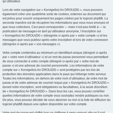
qu’utilisateur.
Lors de votre navigation sur « Korvigelloù An DROUIZIG », nous pouvons
également créer une quatrième sorte de cookies, externes au document qui
est prévu pour couvrir uniquement les pages créées par le logiciel phpBB. La
seconde manière est de récupérer les informations que vous nous envoyez et
que nous collectons. Ceci peut correspondre — mais n’est pas limité à — la
publication de messages en tant qu’utilisateur anonyme, l’inscription sur
« Korvigelloù An DROUIZIG » (désignée ci-après par « votre compte ») et les
messages que vous publiez après votre inscription et lors de votre connexion
(désignés ci-après par « vos messages »).
Votre compte contiendra au minimum un identifiant unique (désigné ci-après
par « votre nom d’utilisateur ») et un mot de passe personnel vous permettant
de vous connecter à votre compte (désigné ci-après par « votre mot de
passe ») et une adresse de courriel personnelle. Les informations de votre
compte sur « Korvigelloù An DROUIZIG » sont protégées par les lois de
protection des données applicables dans le pays qui héberge notre serveur.
Toutes les informations, en-dehors de votre nom d’utilisateur, de votre mot de
passe et de votre adresse de courriel requis par « Korvigelloù An DROUIZIG »
durant votre inscription, sont obligatoires ou facultatives, à la seule discrétion
de « Korvigelloù An DROUIZIG ». Dans tous les cas, vous pouvez contrôler
quelles informations de votre compte vous souhaitez rendre publiques ou non.
De plus, vous pouvez décider de vous abonner ou non à la liste de diffusion du
logiciel phpBB depuis une option disponible sur votre compte.
Votre mot de passe est chiffré (par un chiffrage à sens unique) afin qu’il soit