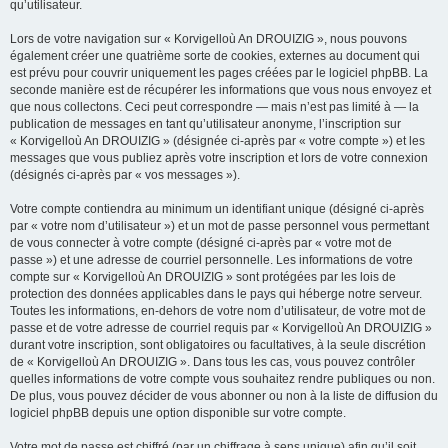
qu’utilisateur.
Lors de votre navigation sur « Korvigelloù An DROUIZIG », nous pouvons
également créer une quatrième sorte de cookies, externes au document qui
est prévu pour couvrir uniquement les pages créées par le logiciel phpBB. La
seconde manière est de récupérer les informations que vous nous envoyez et
que nous collectons. Ceci peut correspondre — mais n’est pas limité à — la
publication de messages en tant qu’utilisateur anonyme, l’inscription sur
« Korvigelloù An DROUIZIG » (désignée ci-après par « votre compte ») et les
messages que vous publiez après votre inscription et lors de votre connexion
(désignés ci-après par « vos messages »).
Votre compte contiendra au minimum un identifiant unique (désigné ci-après
par « votre nom d’utilisateur ») et un mot de passe personnel vous permettant
de vous connecter à votre compte (désigné ci-après par « votre mot de
passe ») et une adresse de courriel personnelle. Les informations de votre
compte sur « Korvigelloù An DROUIZIG » sont protégées par les lois de
protection des données applicables dans le pays qui héberge notre serveur.
Toutes les informations, en-dehors de votre nom d’utilisateur, de votre mot de
passe et de votre adresse de courriel requis par « Korvigelloù An DROUIZIG »
durant votre inscription, sont obligatoires ou facultatives, à la seule discrétion
de « Korvigelloù An DROUIZIG ». Dans tous les cas, vous pouvez contrôler
quelles informations de votre compte vous souhaitez rendre publiques ou non.
De plus, vous pouvez décider de vous abonner ou non à la liste de diffusion du
logiciel phpBB depuis une option disponible sur votre compte.
Votre mot de passe est chiffré (par un chiffrage à sens unique) afin qu’il soit