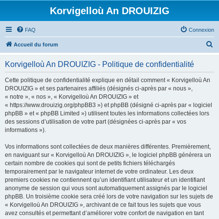
Korvigelloù An DROUIZIG
FAQ
Connexion
R
Accueil du forum
e
Korvigelloù An DROUIZIG - Politique de confidentialité
c
h
Cette politique de confidentialité explique en détail comment « Korvigelloù An
DROUIZIG » et ses partenaires affiliés (désignés ci-après par « nous »,
e
« notre », « nos », « Korvigelloù An DROUIZIG » et
r
« https://www.drouizig.org/phpBB3 ») et phpBB (désigné ci-après par « logiciel
phpBB » et « phpBB Limited ») utilisent toutes les informations collectées lors
c
des sessions d’utilisation de votre part (désignées ci-après par « vos
h
informations »).
e
Vos informations sont collectées de deux manières différentes. Premièrement,
r
en naviguant sur « Korvigelloù An DROUIZIG », le logiciel phpBB génèrera un
certain nombre de cookies qui sont de petits fichiers téléchargés
temporairement par le navigateur internet de votre ordinateur. Les deux
premiers cookies ne contiennent qu’un identifiant utilisateur et un identifiant
anonyme de session qui vous sont automatiquement assignés par le logiciel
phpBB. Un troisième cookie sera créé lors de votre navigation sur les sujets de
« Korvigelloù An DROUIZIG », archivant de ce fait tous les sujets que vous
avez consultés et permettant d’améliorer votre confort de navigation en tant