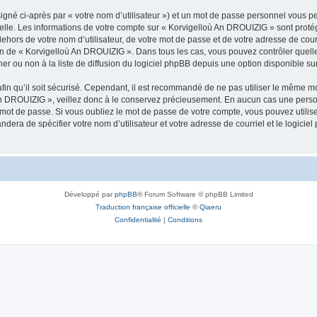
igné ci-après par « votre nom d’utilisateur ») et un mot de passe personnel vous p
nelle. Les informations de votre compte sur « Korvigelloù An DROUIZIG » sont proté
dehors de votre nom d’utilisateur, de votre mot de passe et de votre adresse de cou
rétion de « Korvigelloù An DROUIZIG ». Dans tous les cas, vous pouvez contrôler que
 ou non à la liste de diffusion du logiciel phpBB depuis une option disponible su
afin qu’il soit sécurisé. Cependant, il est recommandé de ne pas utiliser le même mot
An DROUIZIG », veillez donc à le conservez précieusement. En aucun cas une perso
 mot de passe. Si vous oubliez le mot de passe de votre compte, vous pouvez utilis
andera de spécifier votre nom d’utilisateur et votre adresse de courriel et le logi
Développé par
phpBB
® Forum Software © phpBB Limited
Traduction française officielle
©
Qiaeru
Confidentialité
|
Conditions