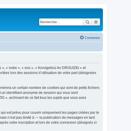
Rechercher
Recherche avancé
Connexion
s », « notre », « nos », « Korvigelloù An DROUIZIG » et
ctées lors des sessions d’utilisation de votre part (désignées
èrera un certain nombre de cookies qui sont de petits fichiers
et un identifiant anonyme de session qui vous sont
G », archivant de ce fait tous les sujets que vous avez
qui est prévu pour couvrir uniquement les pages créées par le
ais n’est pas limité à — la publication de messages en tant
rès votre inscription et lors de votre connexion (désignés ci-