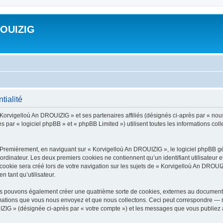
ROUIZIG
tialité
 Korvigelloù An DROUIZIG » et ses partenaires affiliés (désignés ci-après par « nou
par « logiciel phpBB » et « phpBB Limited ») utilisent toutes les informations colle
 Premièrement, en naviguant sur « Korvigelloù An DROUIZIG », le logiciel phpBB gén
ordinateur. Les deux premiers cookies ne contiennent qu’un identifiant utilisateur 
okie sera créé lors de votre navigation sur les sujets de « Korvigelloù An DROUIZI
n tant qu’utilisateur.
us pouvons également créer une quatrième sorte de cookies, externes au document 
mations que vous nous envoyez et que nous collectons. Ceci peut correspondre — m
IZIG » (désignée ci-après par « votre compte ») et les messages que vous publiez ap