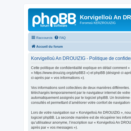
Korvigelloù An D
Foromoù KERZROUIZIG
Raccourcis
FAQ
Accueil du forum
Korvigelloù An DROUIZIG - Politique de confiden
Cette politique de confidentialité explique en détail comment «
« https://www.drouizig.org/phpBB3 ») et phpBB (désigné ci-après 
ci-après par « vos informations »).
Vos informations sont collectées de deux manières différentes.
téléchargés temporairement par le navigateur internet de votre 
automatiquement assignés par le logiciel phpBB. Un troisième co
consultés et permettant d’améliorer votre confort de navigation e
Lors de votre navigation sur « Korvigelloù An DROUIZIG », no
logiciel phpBB. La seconde manière est de récupérer les infor
qu’utilisateur anonyme, l’inscription sur « Korvigelloù An DROU
après par « vos messages »).