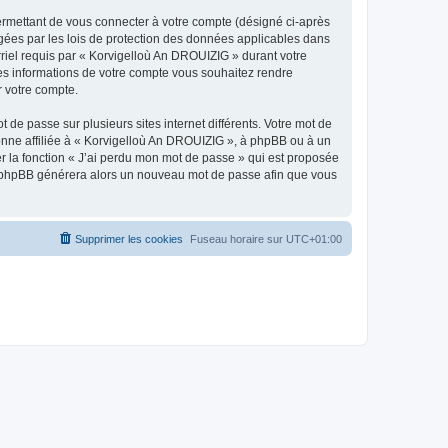
ermettant de vous connecter à votre compte (désigné ci-après
gées par les lois de protection des données applicables dans
rriel requis par « Korvigelloù An DROUIZIG » durant votre
lles informations de votre compte vous souhaitez rendre
r votre compte.
 de passe sur plusieurs sites internet différents. Votre mot de
nne affiliée à « Korvigelloù An DROUIZIG », à phpBB ou à un
er la fonction « J’ai perdu mon mot de passe » qui est proposée
ciel phpBB générera alors un nouveau mot de passe afin que vous
Supprimer les cookies
Fuseau horaire sur
UTC+01:00