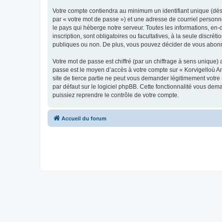
Votre compte contiendra au minimum un identifiant unique (dés
par « votre mot de passe ») et une adresse de courriel person
le pays qui héberge notre serveur. Toutes les informations, en-
inscription, sont obligatoires ou facultatives, à la seule disc
publiques ou non. De plus, vous pouvez décider de vous abonner
Votre mot de passe est chiffré (par un chiffrage à sens unique) 
passe est le moyen d’accès à votre compte sur « Korvigelloù 
site de tierce partie ne peut vous demander légitimement votre
par défaut sur le logiciel phpBB. Cette fonctionnalité vous dem
puissiez reprendre le contrôle de votre compte.
Accueil du forum