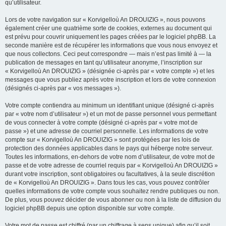
qu’utilisateur.
Lors de votre navigation sur « Korvigelloù An DROUIZIG », nous pouvons
également créer une quatrième sorte de cookies, externes au document qui
est prévu pour couvrir uniquement les pages créées par le logiciel phpBB. La
seconde manière est de récupérer les informations que vous nous envoyez et
que nous collectons. Ceci peut correspondre — mais n’est pas limité à — la
publication de messages en tant qu’utilisateur anonyme, l’inscription sur
« Korvigelloù An DROUIZIG » (désignée ci-après par « votre compte ») et les
messages que vous publiez après votre inscription et lors de votre connexion
(désignés ci-après par « vos messages »).
Votre compte contiendra au minimum un identifiant unique (désigné ci-après
par « votre nom d’utilisateur ») et un mot de passe personnel vous permettant
de vous connecter à votre compte (désigné ci-après par « votre mot de
passe ») et une adresse de courriel personnelle. Les informations de votre
compte sur « Korvigelloù An DROUIZIG » sont protégées par les lois de
protection des données applicables dans le pays qui héberge notre serveur.
Toutes les informations, en-dehors de votre nom d’utilisateur, de votre mot de
passe et de votre adresse de courriel requis par « Korvigelloù An DROUIZIG »
durant votre inscription, sont obligatoires ou facultatives, à la seule discrétion
de « Korvigelloù An DROUIZIG ». Dans tous les cas, vous pouvez contrôler
quelles informations de votre compte vous souhaitez rendre publiques ou non.
De plus, vous pouvez décider de vous abonner ou non à la liste de diffusion du
logiciel phpBB depuis une option disponible sur votre compte.
Votre mot de passe est chiffré (par un chiffrage à sens unique) afin qu’il soit