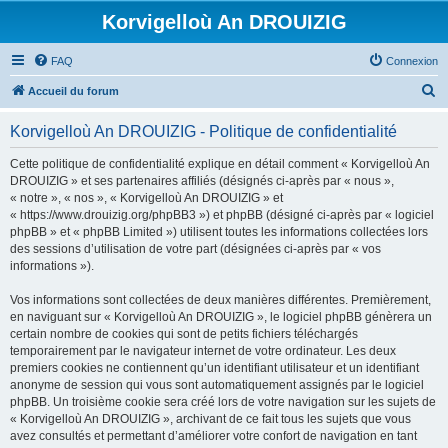
Korvigelloù An DROUIZIG
FAQ
Connexion
R
Accueil du forum
e
Korvigelloù An DROUIZIG - Politique de confidentialité
c
h
Cette politique de confidentialité explique en détail comment « Korvigelloù An
DROUIZIG » et ses partenaires affiliés (désignés ci-après par « nous »,
e
« notre », « nos », « Korvigelloù An DROUIZIG » et
r
« https://www.drouizig.org/phpBB3 ») et phpBB (désigné ci-après par « logiciel
phpBB » et « phpBB Limited ») utilisent toutes les informations collectées lors
c
des sessions d’utilisation de votre part (désignées ci-après par « vos
h
informations »).
e
Vos informations sont collectées de deux manières différentes. Premièrement,
r
en naviguant sur « Korvigelloù An DROUIZIG », le logiciel phpBB génèrera un
certain nombre de cookies qui sont de petits fichiers téléchargés
temporairement par le navigateur internet de votre ordinateur. Les deux
premiers cookies ne contiennent qu’un identifiant utilisateur et un identifiant
anonyme de session qui vous sont automatiquement assignés par le logiciel
phpBB. Un troisième cookie sera créé lors de votre navigation sur les sujets de
« Korvigelloù An DROUIZIG », archivant de ce fait tous les sujets que vous
avez consultés et permettant d’améliorer votre confort de navigation en tant