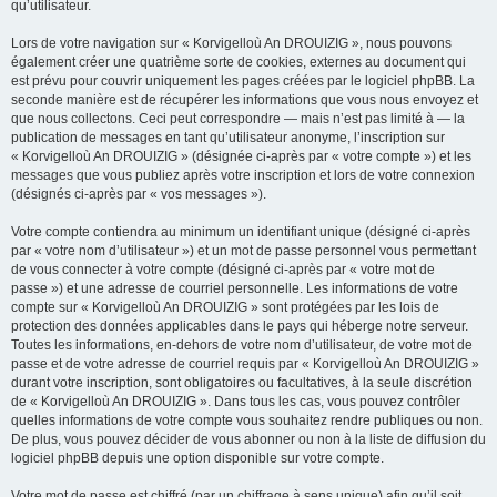
qu’utilisateur.
Lors de votre navigation sur « Korvigelloù An DROUIZIG », nous pouvons
également créer une quatrième sorte de cookies, externes au document qui
est prévu pour couvrir uniquement les pages créées par le logiciel phpBB. La
seconde manière est de récupérer les informations que vous nous envoyez et
que nous collectons. Ceci peut correspondre — mais n’est pas limité à — la
publication de messages en tant qu’utilisateur anonyme, l’inscription sur
« Korvigelloù An DROUIZIG » (désignée ci-après par « votre compte ») et les
messages que vous publiez après votre inscription et lors de votre connexion
(désignés ci-après par « vos messages »).
Votre compte contiendra au minimum un identifiant unique (désigné ci-après
par « votre nom d’utilisateur ») et un mot de passe personnel vous permettant
de vous connecter à votre compte (désigné ci-après par « votre mot de
passe ») et une adresse de courriel personnelle. Les informations de votre
compte sur « Korvigelloù An DROUIZIG » sont protégées par les lois de
protection des données applicables dans le pays qui héberge notre serveur.
Toutes les informations, en-dehors de votre nom d’utilisateur, de votre mot de
passe et de votre adresse de courriel requis par « Korvigelloù An DROUIZIG »
durant votre inscription, sont obligatoires ou facultatives, à la seule discrétion
de « Korvigelloù An DROUIZIG ». Dans tous les cas, vous pouvez contrôler
quelles informations de votre compte vous souhaitez rendre publiques ou non.
De plus, vous pouvez décider de vous abonner ou non à la liste de diffusion du
logiciel phpBB depuis une option disponible sur votre compte.
Votre mot de passe est chiffré (par un chiffrage à sens unique) afin qu’il soit