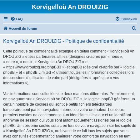
Korvigelloù An DROUIZIG
FAQ
Connexion
R
Accueil du forum
e
Korvigelloù An DROUIZIG - Politique de confidentialité
c
h
Cette politique de confidentialité explique en détail comment « Korvigelloù An
DROUIZIG » et ses partenaires affiliés (désignés ci-après par « nous »,
e
« notre », « nos », « Korvigelloù An DROUIZIG » et
r
« https://www.drouizig.org/phpBB3 ») et phpBB (désigné ci-après par « logiciel
phpBB » et « phpBB Limited ») utilisent toutes les informations collectées lors
c
des sessions d’utilisation de votre part (désignées ci-après par « vos
h
informations »).
e
Vos informations sont collectées de deux manières différentes. Premièrement,
r
en naviguant sur « Korvigelloù An DROUIZIG », le logiciel phpBB génèrera un
certain nombre de cookies qui sont de petits fichiers téléchargés
temporairement par le navigateur internet de votre ordinateur. Les deux
premiers cookies ne contiennent qu’un identifiant utilisateur et un identifiant
anonyme de session qui vous sont automatiquement assignés par le logiciel
phpBB. Un troisième cookie sera créé lors de votre navigation sur les sujets de
« Korvigelloù An DROUIZIG », archivant de ce fait tous les sujets que vous
avez consultés et permettant d’améliorer votre confort de navigation en tant