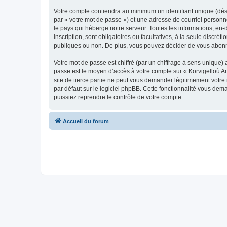
Votre compte contiendra au minimum un identifiant unique (dés
par « votre mot de passe ») et une adresse de courriel person
le pays qui héberge notre serveur. Toutes les informations, en-
inscription, sont obligatoires ou facultatives, à la seule disc
publiques ou non. De plus, vous pouvez décider de vous abonner
Votre mot de passe est chiffré (par un chiffrage à sens unique) 
passe est le moyen d’accès à votre compte sur « Korvigelloù 
site de tierce partie ne peut vous demander légitimement votre
par défaut sur le logiciel phpBB. Cette fonctionnalité vous dem
puissiez reprendre le contrôle de votre compte.
Accueil du forum