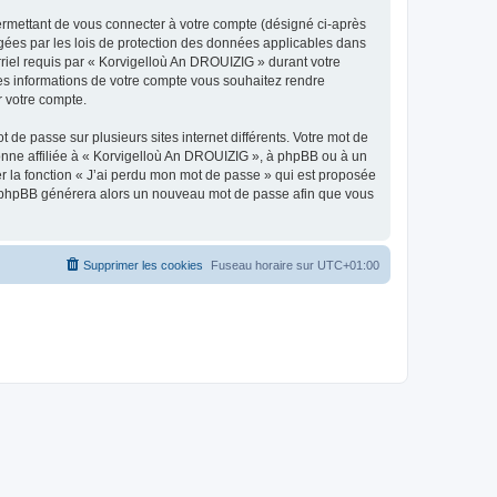
ermettant de vous connecter à votre compte (désigné ci-après
gées par les lois de protection des données applicables dans
rriel requis par « Korvigelloù An DROUIZIG » durant votre
lles informations de votre compte vous souhaitez rendre
r votre compte.
 de passe sur plusieurs sites internet différents. Votre mot de
nne affiliée à « Korvigelloù An DROUIZIG », à phpBB ou à un
er la fonction « J’ai perdu mon mot de passe » qui est proposée
ciel phpBB générera alors un nouveau mot de passe afin que vous
Supprimer les cookies
Fuseau horaire sur
UTC+01:00