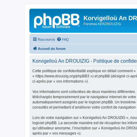
Korvigelloù An D
Foromoù KERZROUIZIG
Raccourcis
FAQ
Accueil du forum
Korvigelloù An DROUIZIG - Politique de confiden
Cette politique de confidentialité explique en détail comment «
« https://www.drouizig.org/phpBB3 ») et phpBB (désigné ci-après 
ci-après par « vos informations »).
Vos informations sont collectées de deux manières différentes.
téléchargés temporairement par le navigateur internet de votre 
automatiquement assignés par le logiciel phpBB. Un troisième co
consultés et permettant d’améliorer votre confort de navigation e
Lors de votre navigation sur « Korvigelloù An DROUIZIG », no
logiciel phpBB. La seconde manière est de récupérer les infor
qu’utilisateur anonyme, l’inscription sur « Korvigelloù An DROU
après par « vos messages »).