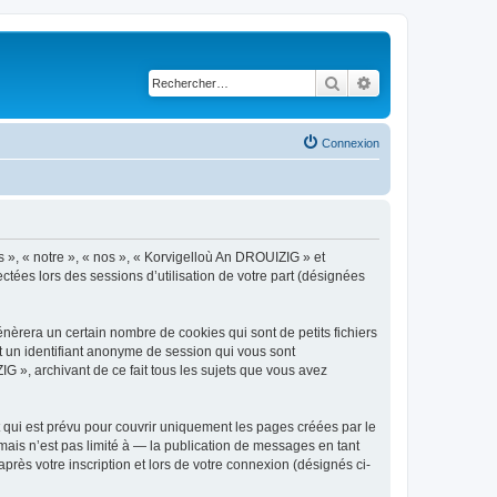
Rechercher
Recherche avancé
Connexion
s », « notre », « nos », « Korvigelloù An DROUIZIG » et
ctées lors des sessions d’utilisation de votre part (désignées
èrera un certain nombre de cookies qui sont de petits fichiers
et un identifiant anonyme de session qui vous sont
G », archivant de ce fait tous les sujets que vous avez
qui est prévu pour couvrir uniquement les pages créées par le
ais n’est pas limité à — la publication de messages en tant
rès votre inscription et lors de votre connexion (désignés ci-