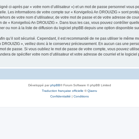
igné ci-après par « votre nom d’utilisateur ») et un mot de passe personnel vous p
nelle. Les informations de votre compte sur « Korvigelloù An DROUIZIG » sont proté
dehors de votre nom d’utilisateur, de votre mot de passe et de votre adresse de cou
rétion de « Korvigelloù An DROUIZIG ». Dans tous les cas, vous pouvez contrôler que
 ou non à la liste de diffusion du logiciel phpBB depuis une option disponible su
afin qu’il soit sécurisé. Cependant, il est recommandé de ne pas utiliser le même mot
An DROUIZIG », veillez donc à le conservez précieusement. En aucun cas une perso
 mot de passe. Si vous oubliez le mot de passe de votre compte, vous pouvez utilis
andera de spécifier votre nom d’utilisateur et votre adresse de courriel et le logi
Développé par
phpBB
® Forum Software © phpBB Limited
Traduction française officielle
©
Qiaeru
Confidentialité
|
Conditions