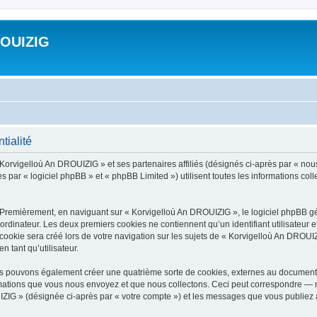
ROUIZIG
tialité
 Korvigelloù An DROUIZIG » et ses partenaires affiliés (désignés ci-après par « nou
par « logiciel phpBB » et « phpBB Limited ») utilisent toutes les informations colle
 Premièrement, en naviguant sur « Korvigelloù An DROUIZIG », le logiciel phpBB gén
ordinateur. Les deux premiers cookies ne contiennent qu’un identifiant utilisateur 
okie sera créé lors de votre navigation sur les sujets de « Korvigelloù An DROUIZI
n tant qu’utilisateur.
us pouvons également créer une quatrième sorte de cookies, externes au document 
mations que vous nous envoyez et que nous collectons. Ceci peut correspondre — m
IZIG » (désignée ci-après par « votre compte ») et les messages que vous publiez ap