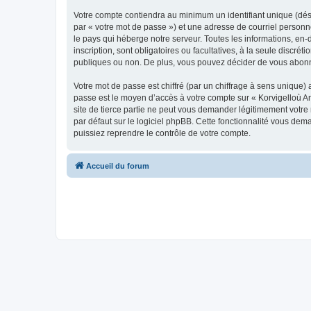
Votre compte contiendra au minimum un identifiant unique (dés
par « votre mot de passe ») et une adresse de courriel person
le pays qui héberge notre serveur. Toutes les informations, en-
inscription, sont obligatoires ou facultatives, à la seule disc
publiques ou non. De plus, vous pouvez décider de vous abonner
Votre mot de passe est chiffré (par un chiffrage à sens unique) 
passe est le moyen d’accès à votre compte sur « Korvigelloù 
site de tierce partie ne peut vous demander légitimement votre
par défaut sur le logiciel phpBB. Cette fonctionnalité vous dem
puissiez reprendre le contrôle de votre compte.
Accueil du forum