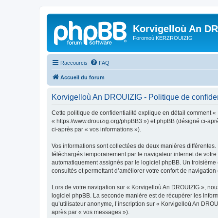
Korvigelloù An D
Foromoù KERZROUIZIG
Raccourcis
FAQ
Accueil du forum
Korvigelloù An DROUIZIG - Politique de confiden
Cette politique de confidentialité explique en détail comment «
« https://www.drouizig.org/phpBB3 ») et phpBB (désigné ci-après 
ci-après par « vos informations »).
Vos informations sont collectées de deux manières différentes.
téléchargés temporairement par le navigateur internet de votre 
automatiquement assignés par le logiciel phpBB. Un troisième co
consultés et permettant d’améliorer votre confort de navigation e
Lors de votre navigation sur « Korvigelloù An DROUIZIG », no
logiciel phpBB. La seconde manière est de récupérer les infor
qu’utilisateur anonyme, l’inscription sur « Korvigelloù An DROU
après par « vos messages »).