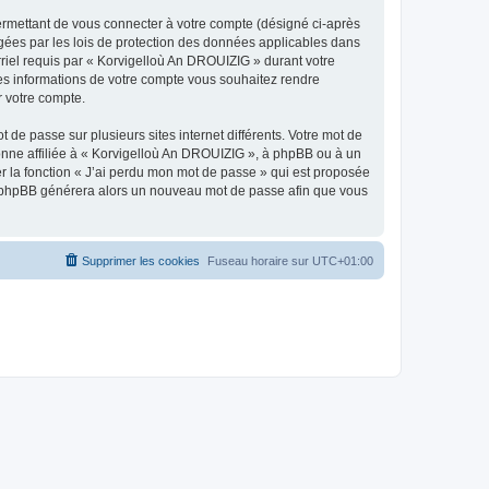
ermettant de vous connecter à votre compte (désigné ci-après
gées par les lois de protection des données applicables dans
rriel requis par « Korvigelloù An DROUIZIG » durant votre
lles informations de votre compte vous souhaitez rendre
r votre compte.
 de passe sur plusieurs sites internet différents. Votre mot de
nne affiliée à « Korvigelloù An DROUIZIG », à phpBB ou à un
er la fonction « J’ai perdu mon mot de passe » qui est proposée
ciel phpBB générera alors un nouveau mot de passe afin que vous
Supprimer les cookies
Fuseau horaire sur
UTC+01:00