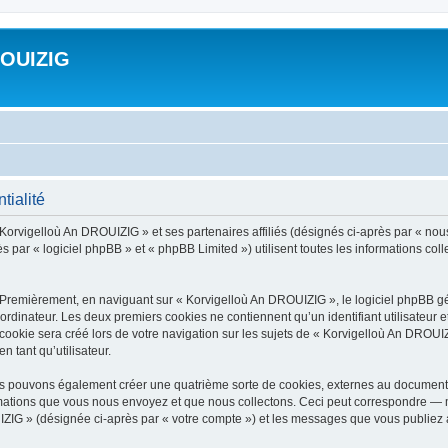
ROUIZIG
tialité
 Korvigelloù An DROUIZIG » et ses partenaires affiliés (désignés ci-après par « nou
par « logiciel phpBB » et « phpBB Limited ») utilisent toutes les informations colle
 Premièrement, en naviguant sur « Korvigelloù An DROUIZIG », le logiciel phpBB gén
ordinateur. Les deux premiers cookies ne contiennent qu’un identifiant utilisateur 
okie sera créé lors de votre navigation sur les sujets de « Korvigelloù An DROUIZI
n tant qu’utilisateur.
us pouvons également créer une quatrième sorte de cookies, externes au document 
mations que vous nous envoyez et que nous collectons. Ceci peut correspondre — m
IZIG » (désignée ci-après par « votre compte ») et les messages que vous publiez ap