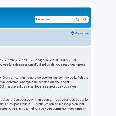
Rechercher
Recherche avancé
Connexion
s », « notre », « nos », « Korvigelloù An DROUIZIG » et
ctées lors des sessions d’utilisation de votre part (désignées
èrera un certain nombre de cookies qui sont de petits fichiers
et un identifiant anonyme de session qui vous sont
G », archivant de ce fait tous les sujets que vous avez
qui est prévu pour couvrir uniquement les pages créées par le
ais n’est pas limité à — la publication de messages en tant
rès votre inscription et lors de votre connexion (désignés ci-