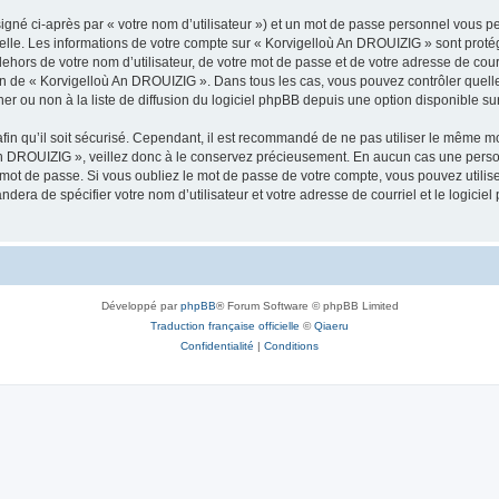
igné ci-après par « votre nom d’utilisateur ») et un mot de passe personnel vous p
nelle. Les informations de votre compte sur « Korvigelloù An DROUIZIG » sont proté
dehors de votre nom d’utilisateur, de votre mot de passe et de votre adresse de cou
rétion de « Korvigelloù An DROUIZIG ». Dans tous les cas, vous pouvez contrôler que
 ou non à la liste de diffusion du logiciel phpBB depuis une option disponible su
afin qu’il soit sécurisé. Cependant, il est recommandé de ne pas utiliser le même mot
An DROUIZIG », veillez donc à le conservez précieusement. En aucun cas une perso
 mot de passe. Si vous oubliez le mot de passe de votre compte, vous pouvez utilis
andera de spécifier votre nom d’utilisateur et votre adresse de courriel et le logi
Développé par
phpBB
® Forum Software © phpBB Limited
Traduction française officielle
©
Qiaeru
Confidentialité
|
Conditions