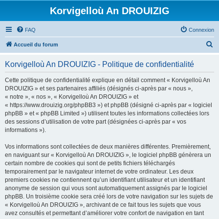
Korvigelloù An DROUIZIG
FAQ
Connexion
R
Accueil du forum
e
Korvigelloù An DROUIZIG - Politique de confidentialité
c
h
Cette politique de confidentialité explique en détail comment « Korvigelloù An
DROUIZIG » et ses partenaires affiliés (désignés ci-après par « nous »,
e
« notre », « nos », « Korvigelloù An DROUIZIG » et
r
« https://www.drouizig.org/phpBB3 ») et phpBB (désigné ci-après par « logiciel
phpBB » et « phpBB Limited ») utilisent toutes les informations collectées lors
c
des sessions d’utilisation de votre part (désignées ci-après par « vos
h
informations »).
e
Vos informations sont collectées de deux manières différentes. Premièrement,
r
en naviguant sur « Korvigelloù An DROUIZIG », le logiciel phpBB génèrera un
certain nombre de cookies qui sont de petits fichiers téléchargés
temporairement par le navigateur internet de votre ordinateur. Les deux
premiers cookies ne contiennent qu’un identifiant utilisateur et un identifiant
anonyme de session qui vous sont automatiquement assignés par le logiciel
phpBB. Un troisième cookie sera créé lors de votre navigation sur les sujets de
« Korvigelloù An DROUIZIG », archivant de ce fait tous les sujets que vous
avez consultés et permettant d’améliorer votre confort de navigation en tant