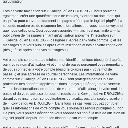
qu’utilisateur.
Lors de votre navigation sur « Korvigelloù An DROUIZIG », nous pouvons
également créer une quatrième sorte de cookies, externes au document qui
est prévu pour couvrir uniquement les pages créées par le logiciel phpBB. La
seconde manière est de récupérer les informations que vous nous envoyez et
que nous collectons. Ceci peut correspondre — mais n’est pas limité à — la
publication de messages en tant qu’utilisateur anonyme, l’inscription sur
« Korvigelloù An DROUIZIG » (désignée ci-après par « votre compte ») et les
messages que vous publiez après votre inscription et lors de votre connexion
(désignés ci-après par « vos messages »).
Votre compte contiendra au minimum un identifiant unique (désigné ci-après
par « votre nom d’utilisateur ») et un mot de passe personnel vous permettant
de vous connecter à votre compte (désigné ci-après par « votre mot de
passe ») et une adresse de courriel personnelle. Les informations de votre
compte sur « Korvigelloù An DROUIZIG » sont protégées par les lois de
protection des données applicables dans le pays qui héberge notre serveur.
Toutes les informations, en-dehors de votre nom d’utilisateur, de votre mot de
passe et de votre adresse de courriel requis par « Korvigelloù An DROUIZIG »
durant votre inscription, sont obligatoires ou facultatives, à la seule discrétion
de « Korvigelloù An DROUIZIG ». Dans tous les cas, vous pouvez contrôler
quelles informations de votre compte vous souhaitez rendre publiques ou non.
De plus, vous pouvez décider de vous abonner ou non à la liste de diffusion du
logiciel phpBB depuis une option disponible sur votre compte.
Votre mot de passe est chiffré (par un chiffrage à sens unique) afin qu’il soit