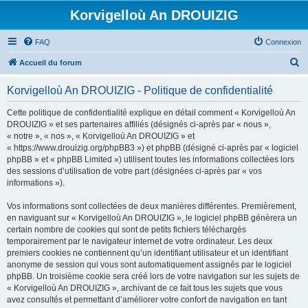
Korvigelloù An DROUIZIG
FAQ
Connexion
R
Accueil du forum
e
Korvigelloù An DROUIZIG - Politique de confidentialité
c
h
Cette politique de confidentialité explique en détail comment « Korvigelloù An
DROUIZIG » et ses partenaires affiliés (désignés ci-après par « nous »,
e
« notre », « nos », « Korvigelloù An DROUIZIG » et
r
« https://www.drouizig.org/phpBB3 ») et phpBB (désigné ci-après par « logiciel
phpBB » et « phpBB Limited ») utilisent toutes les informations collectées lors
c
des sessions d’utilisation de votre part (désignées ci-après par « vos
h
informations »).
e
Vos informations sont collectées de deux manières différentes. Premièrement,
r
en naviguant sur « Korvigelloù An DROUIZIG », le logiciel phpBB génèrera un
certain nombre de cookies qui sont de petits fichiers téléchargés
temporairement par le navigateur internet de votre ordinateur. Les deux
premiers cookies ne contiennent qu’un identifiant utilisateur et un identifiant
anonyme de session qui vous sont automatiquement assignés par le logiciel
phpBB. Un troisième cookie sera créé lors de votre navigation sur les sujets de
« Korvigelloù An DROUIZIG », archivant de ce fait tous les sujets que vous
avez consultés et permettant d’améliorer votre confort de navigation en tant