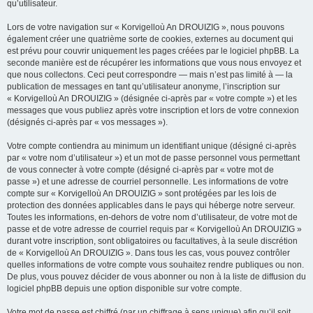
qu’utilisateur.
Lors de votre navigation sur « Korvigelloù An DROUIZIG », nous pouvons
également créer une quatrième sorte de cookies, externes au document qui
est prévu pour couvrir uniquement les pages créées par le logiciel phpBB. La
seconde manière est de récupérer les informations que vous nous envoyez et
que nous collectons. Ceci peut correspondre — mais n’est pas limité à — la
publication de messages en tant qu’utilisateur anonyme, l’inscription sur
« Korvigelloù An DROUIZIG » (désignée ci-après par « votre compte ») et les
messages que vous publiez après votre inscription et lors de votre connexion
(désignés ci-après par « vos messages »).
Votre compte contiendra au minimum un identifiant unique (désigné ci-après
par « votre nom d’utilisateur ») et un mot de passe personnel vous permettant
de vous connecter à votre compte (désigné ci-après par « votre mot de
passe ») et une adresse de courriel personnelle. Les informations de votre
compte sur « Korvigelloù An DROUIZIG » sont protégées par les lois de
protection des données applicables dans le pays qui héberge notre serveur.
Toutes les informations, en-dehors de votre nom d’utilisateur, de votre mot de
passe et de votre adresse de courriel requis par « Korvigelloù An DROUIZIG »
durant votre inscription, sont obligatoires ou facultatives, à la seule discrétion
de « Korvigelloù An DROUIZIG ». Dans tous les cas, vous pouvez contrôler
quelles informations de votre compte vous souhaitez rendre publiques ou non.
De plus, vous pouvez décider de vous abonner ou non à la liste de diffusion du
logiciel phpBB depuis une option disponible sur votre compte.
Votre mot de passe est chiffré (par un chiffrage à sens unique) afin qu’il soit