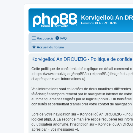
Korvigelloù An D
Foromoù KERZROUIZIG
Raccourcis
FAQ
Accueil du forum
Korvigelloù An DROUIZIG - Politique de confiden
Cette politique de confidentialité explique en détail comment «
« https://www.drouizig.org/phpBB3 ») et phpBB (désigné ci-après 
ci-après par « vos informations »).
Vos informations sont collectées de deux manières différentes.
téléchargés temporairement par le navigateur internet de votre 
automatiquement assignés par le logiciel phpBB. Un troisième co
consultés et permettant d’améliorer votre confort de navigation e
Lors de votre navigation sur « Korvigelloù An DROUIZIG », no
logiciel phpBB. La seconde manière est de récupérer les infor
qu’utilisateur anonyme, l’inscription sur « Korvigelloù An DROU
après par « vos messages »).