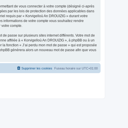
ermettant de vous connecter à votre compte (désigné ci-après
gées par les lois de protection des données applicables dans
rriel requis par « Korvigelloù An DROUIZIG » durant votre
lles informations de votre compte vous souhaitez rendre
r votre compte.
 de passe sur plusieurs sites internet différents. Votre mot de
nne affiliée à « Korvigelloù An DROUIZIG », à phpBB ou à un
er la fonction « J’ai perdu mon mot de passe » qui est proposée
ciel phpBB générera alors un nouveau mot de passe afin que vous
Supprimer les cookies
Fuseau horaire sur
UTC+01:00