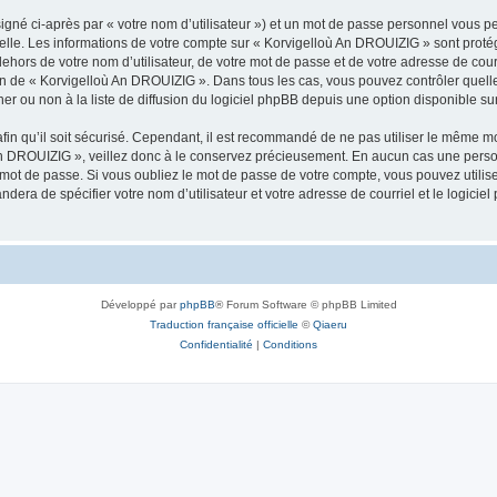
igné ci-après par « votre nom d’utilisateur ») et un mot de passe personnel vous p
nelle. Les informations de votre compte sur « Korvigelloù An DROUIZIG » sont proté
dehors de votre nom d’utilisateur, de votre mot de passe et de votre adresse de cou
rétion de « Korvigelloù An DROUIZIG ». Dans tous les cas, vous pouvez contrôler que
 ou non à la liste de diffusion du logiciel phpBB depuis une option disponible su
afin qu’il soit sécurisé. Cependant, il est recommandé de ne pas utiliser le même mot
An DROUIZIG », veillez donc à le conservez précieusement. En aucun cas une perso
 mot de passe. Si vous oubliez le mot de passe de votre compte, vous pouvez utilis
andera de spécifier votre nom d’utilisateur et votre adresse de courriel et le logi
Développé par
phpBB
® Forum Software © phpBB Limited
Traduction française officielle
©
Qiaeru
Confidentialité
|
Conditions