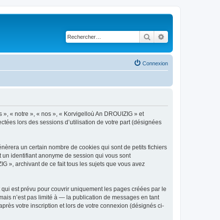
Rechercher
Recherche avancé
Connexion
s », « notre », « nos », « Korvigelloù An DROUIZIG » et
ctées lors des sessions d’utilisation de votre part (désignées
èrera un certain nombre de cookies qui sont de petits fichiers
et un identifiant anonyme de session qui vous sont
G », archivant de ce fait tous les sujets que vous avez
qui est prévu pour couvrir uniquement les pages créées par le
ais n’est pas limité à — la publication de messages en tant
rès votre inscription et lors de votre connexion (désignés ci-