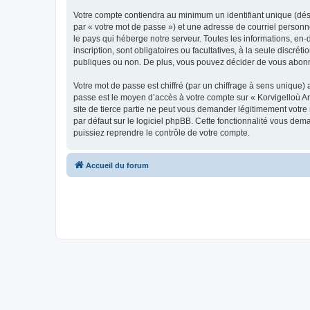
Votre compte contiendra au minimum un identifiant unique (dés
par « votre mot de passe ») et une adresse de courriel person
le pays qui héberge notre serveur. Toutes les informations, en-
inscription, sont obligatoires ou facultatives, à la seule disc
publiques ou non. De plus, vous pouvez décider de vous abonner
Votre mot de passe est chiffré (par un chiffrage à sens unique) 
passe est le moyen d’accès à votre compte sur « Korvigelloù 
site de tierce partie ne peut vous demander légitimement votre
par défaut sur le logiciel phpBB. Cette fonctionnalité vous dem
puissiez reprendre le contrôle de votre compte.
Accueil du forum