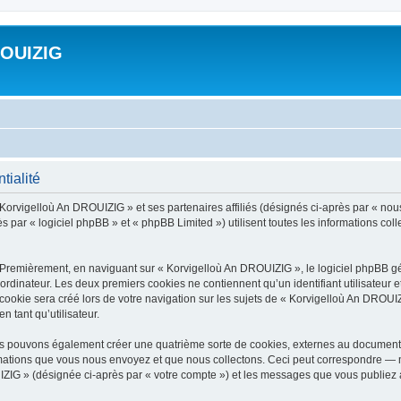
ROUIZIG
tialité
 Korvigelloù An DROUIZIG » et ses partenaires affiliés (désignés ci-après par « nou
par « logiciel phpBB » et « phpBB Limited ») utilisent toutes les informations colle
 Premièrement, en naviguant sur « Korvigelloù An DROUIZIG », le logiciel phpBB gén
ordinateur. Les deux premiers cookies ne contiennent qu’un identifiant utilisateur 
okie sera créé lors de votre navigation sur les sujets de « Korvigelloù An DROUIZI
n tant qu’utilisateur.
us pouvons également créer une quatrième sorte de cookies, externes au document 
mations que vous nous envoyez et que nous collectons. Ceci peut correspondre — m
IZIG » (désignée ci-après par « votre compte ») et les messages que vous publiez ap